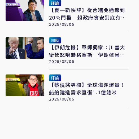
評論
【夏一新快評】從台糖免通報到
20％門檻 賴政府食安到底有幾
套標準？
2026/08/06
國際
【伊朗危機】華郵獨家：川普大
衛營怒嗆赫格塞斯 伊朗彈藥嚴
重短缺恐限縮軍事選項
2026/08/06
評論
【蔡鎤銘專欄】全球海運爆量！
船舶建造需求直衝1.1億總噸
2026/08/06