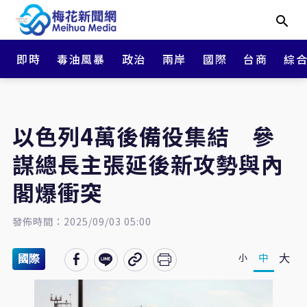
即時
毒油風暴
政治
兩岸
國際
台商
綜
以色列4萬後備役集結 參
謀總長主張延後新攻勢與內
閣爆衝突
發佈時間：2025/09/03 05:00
大
中
小
國際