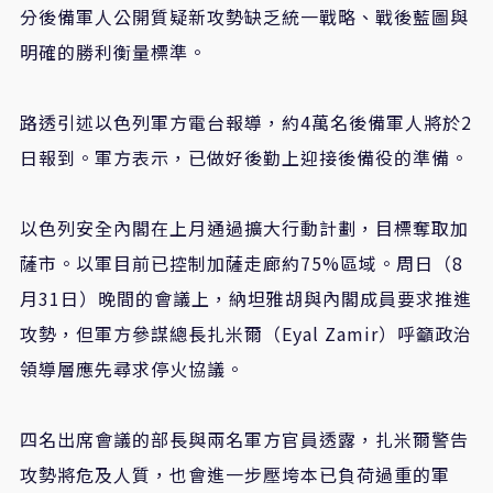
分後備軍人公開質疑新攻勢缺乏統一戰略、戰後藍圖與
明確的勝利衡量標準。
路透引述以色列軍方電台報導，約4萬名後備軍人將於2
日報到。軍方表示，已做好後勤上迎接後備役的準備。
以色列安全內閣在上月通過擴大行動計劃，目標奪取加
薩市。以軍目前已控制加薩走廊約75%區域。周日（8
月31日）晚間的會議上，納坦雅胡與內閣成員要求推進
攻勢，但軍方參謀總長扎米爾（Eyal Zamir）呼籲政治
領導層應先尋求停火協議。
四名出席會議的部長與兩名軍方官員透露，扎米爾警告
攻勢將危及人質，也會進一步壓垮本已負荷過重的軍