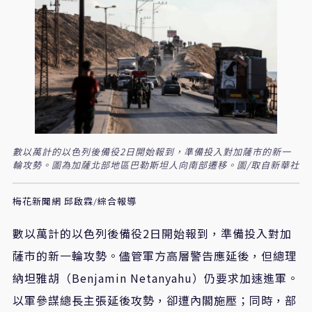
數以萬計的以色列後備役2日開始報到，準備投入對加薩市的新一
輪攻勢。圖為加薩北部地區巴勒斯坦人向南部遷移。圖/取自新華社
梅花新聞網 邱啟霖/綜合報導
數以萬計的以色列後備役2日開始報到，準備投入對加
薩市的新一輪攻勢。儘管軍方高層警告應延後，但總理
納坦雅胡（Benjamin Netanyahu）仍要求加速進軍。
以軍參謀總長主張延後攻勢，卻遭內閣施壓；同時，部