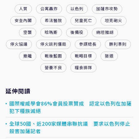
人質
公寓轟炸
以色列
加薩市攻勢
安全內閣
希法醫院
兒童死亡
坦克砲火
空襲
哈瑪斯
後備役
納坦雅胡
停火協議
停火談判僵局
參謀總長
勝利準則
撤離
戰後藍圖
戰略目標
隧道
營養不良
糧食排隊
延伸閱讀
國際權威學會86%會員投票贊成 認定以色列在加薩
犯下種族滅絕
全球50國、近200家媒體串聯抗議 要求以色列停止
殺害加薩記者