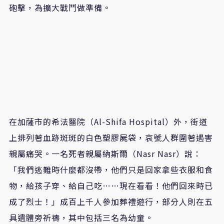
砲擊，為擴大戰鬥做準備。
在加薩市的希法醫院（Al-Shifa Hospital）外，街道
上排列著血跡斑斑的白色塑膠屍袋，哀號人群圍著遇害
親屬痛哭。一名死者親屬納斯爾（Nasr Nasr）說：
「我們逃難時什麼都沒帶，他們只是回家拿些衣服和食
物，給孩子穿、給自己吃……現在看看！他們回來時已
成了烈士！」成百上千人參加葬禮遊行，部分人則在五
具遺體旁祈禱，其中包括三名為幼童。