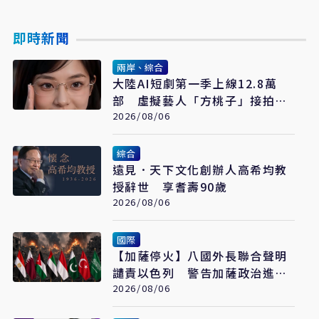
即時新聞
兩岸、綜合
大陸AI短劇第一季上線12.8萬
部 虛擬藝人「方桃子」接拍美
瞳廣告
2026/08/06
綜合
遠見．天下文化創辦人高希均教
授辭世 享耆壽90歲
2026/08/06
國際
【加薩停火】八國外長聯合聲明
譴責以色列 警告加薩政治進程
恐全面脫軌
2026/08/06