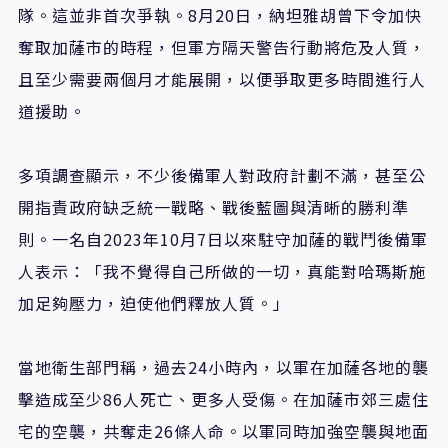
隊。這並非首次爭執。8月20日，納坦雅胡曾下令加快
奪取加薩市的時程，但軍方隔天警告行動將危及人質，
且至少需要兩個月才能展開，以便爭取更多時間進行人
道援助。
多項調查顯示，不少後備軍人對政府計劃不滿，甚至公
開指責政府缺乏統一戰略、戰後藍圖與清晰的勝利準
則。一名自2023年10月7日以來駐守加薩的戰鬥後備軍
人表示：「我不覺得自己所做的一切，真能對哈瑪斯施
加足夠壓力，迫使他們釋放人質。」
當地衛生部門稱，過去24小時內，以軍在加薩各地的襲
擊造成至少86人死亡、更多人受傷。在加薩市郊三處住
宅的空襲，共奪走26條人命。以軍同時加強空襲與地面