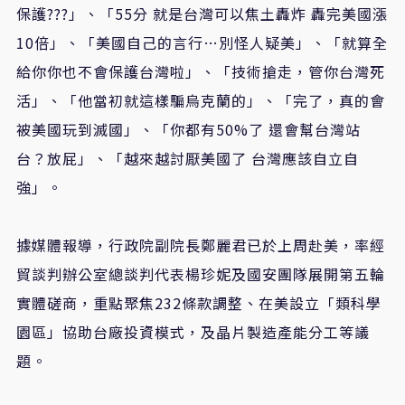
保護???」、「55分 就是台灣可以焦土轟炸 轟完美國漲
10倍」、「美國自己的言行…別怪人疑美」、「就算全
給你你也不會保護台灣啦」、「技術搶走，管你台灣死
活」、「他當初就這樣騙烏克蘭的」、「完了，真的會
被美國玩到滅國」、「你都有50%了 還會幫台灣站
台？放屁」、「越來越討厭美國了 台灣應該自立自
強」。
據媒體報導，行政院副院長鄭麗君已於上周赴美，率經
貿談判辦公室總談判代表楊珍妮及國安團隊展開第五輪
實體磋商，重點聚焦232條款調整、在美設立「類科學
園區」協助台廠投資模式，及晶片製造產能分工等議
題。