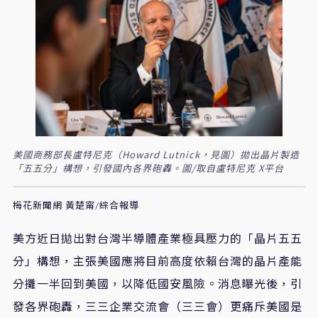
美國商務部長盧特尼克（Howard Lutnick，見圖）拋出晶片製造
「五五分」構想，引發國內各界砲轟。圖/取自盧特尼克 X平台
梅花新聞網 黃楚甯/綜合報導
美方近日拋出對台灣半導體產業極具壓力的「晶片五五
分」構想，主張美國應將目前高度依賴台灣的晶片產能
分攤一半回到美國，以降低國安風險。消息曝光後，引
發各界砲轟，三三企業交流會（三三會）更痛斥美國是