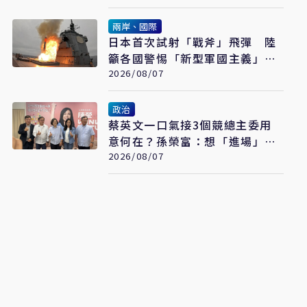
兩岸、國際
日本首次試射「戰斧」飛彈 陸
籲各國警惕「新型軍國主義」發
展
2026/08/07
政治
蔡英文一口氣接3個競總主委用
意何在？孫榮富：想「進場」接
黨主席
2026/08/07