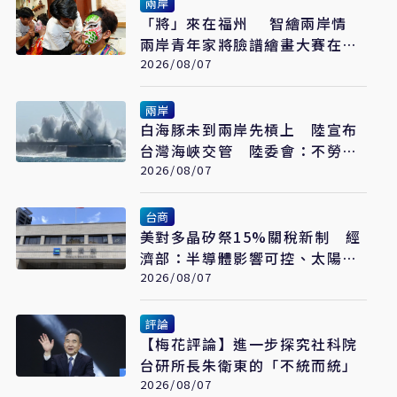
兩岸
「將」來在福州 智繪兩岸情
兩岸青年家將臉譜繪畫大賽在福
州開幕
2026/08/07
兩岸
白海豚未到兩岸先槓上 陸宣布
台灣海峽交管 陸委會：不勞費
心
2026/08/07
台商
美對多晶矽祭15%關稅新制 經
濟部：半導體影響可控、太陽能
產業衝擊有限
2026/08/07
評論
【梅花評論】進一步探究社科院
台研所長朱衛東的「不統而統」
2026/08/07