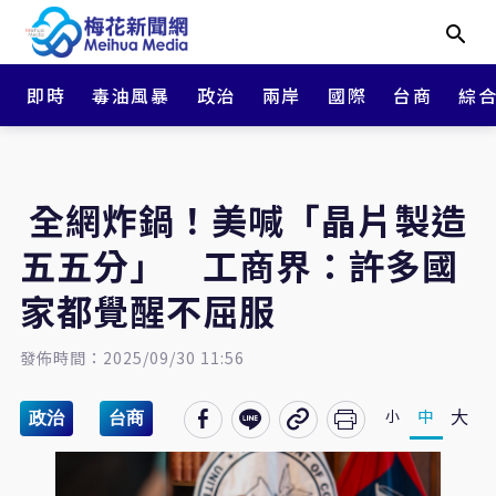
即時
毒油風暴
政治
兩岸
國際
台商
綜
全網炸鍋！美喊「晶片製造
五五分」 工商界：許多國
家都覺醒不屈服
發佈時間：2025/09/30 11:56
大
中
小
政治
台商