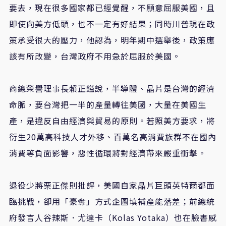
要去，現在很多國家都已經覺醒，不願意屈服美國，且
即使向美方低頭，也不一定有好結果；同時川普現在政
策承受很大的壓力，他認為，明年期中選舉後，政策應
該有所改變，台灣政府不用急於屈服於美國。
商總榮譽理事長賴正鎰說，半導體、晶片是台灣的經濟
命脈，要台灣把一半的產量轉往美國，大量在美國生
產，是違反自由經濟與貿易的原則。若照美方要求，將
衍生20萬高科技人才外移、百萬名高消費族群不在國內
消費等負面影響，惡性循環將對經濟帶來嚴重衝擊。
退役少將栗正傑則批評，美國自家晶片巨頭英特爾都面
臨挑戰，卻用「豪奪」方式企圖填補產能落差；前總統
府發言人谷辣斯．尤達卡（Kolas Yotaka）也在臉書感