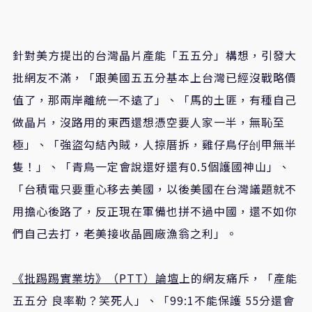
針對美方提出的台灣晶片產能「五五分」構想，引發大
批網友不滿，「跟美國五五分基本上台灣已經沒戰略價
值了，那兩岸離統一不遠了」、「馬的土匪，有種自己
做晶片，沒路用的東西還想憑空要人家一半，無恥至
極」、「強盜勾結內賊，人掠厝拆，雞仔鳥仔刣甲無半
隻！」、「青鳥一定會說還好還有0.5個護國神山」、
「台積電只要重心移去美國，以後美國在台灣議題就不
用擔心後路了，反正現在軍備也拼不過中國，還不如你
們自己去打，老美接收晶圓廠漁翁之利」。
《批踢踢實業坊》（PTT）論壇
上的網友痛斥，「產能
五五分 良率勒？笑死人」、「99:1不能保護 55分還會