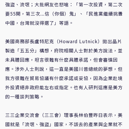
強盜、流氓；大批網友也怒嗆：「第一次投資，第二次
要55開，第三次...信（你個）鬼」、「民進黨繼續挑釁
中國，台灣就沒得選了」等語。
美國商務部長盧特尼克（Howard Lutnick）拋出晶片
製造「五五分」構想，府院相關人士對於美方說法，並
未具體回應，坦言很難有什麼具體承諾，但會審慎因
應。涉外人士則說，這一直是美國川普總統的夢想，但
我方很難在貿易協議有什麼承諾或妥協，因為企業赴境
外投資絕非政府能左右或指定。也有人研判這應是美方
的一種談判策略。
三三企業交流會（三三會）理事長林伯豐昨日表示，美
國就是「流氓、強盜」國家，不該去的產業與企業就不