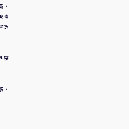
黨，
戰略
灣政
秩序
籲，