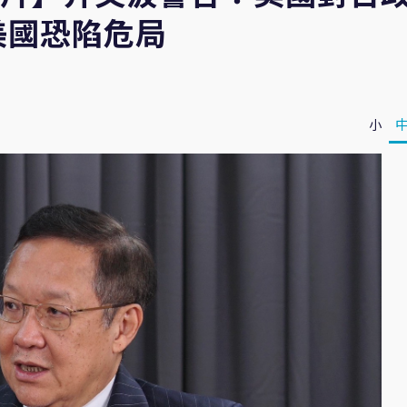
美國恐陷危局
小