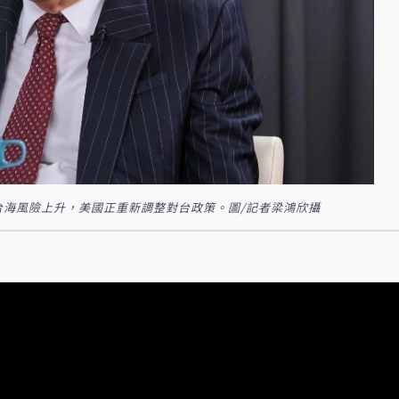
台海風險上升，美國正重新調整對台政策。圖/記者梁鴻欣攝