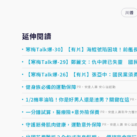
川普
延伸閱讀
寒梅Talk爆-30】【有片】海鯤號陷困境！前
【寒梅Talk爆-29】鄭麗文：仇中牌已失靈 國民
【寒梅Talk爆-26】【有片】張亞中：國民黨
健身族必備的運動保障
PR・安達人壽 安心溢起動
1/2機率淪陷！你是好男人還是渣男？關鍵在這
PR
一分鐘試算，醫療險+意外險保費
PR・安達人壽新全力醫
守護筋骨肌肉健康，運動意外保障
PR・安達人壽 安心溢
出國花費難抓？全包式海島假期，一價搞定食宿玩樂，