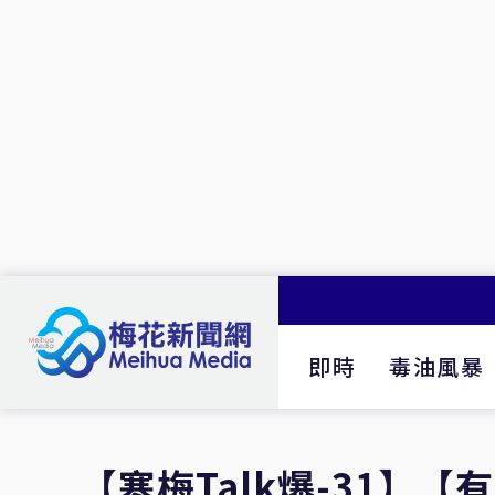
即時
毒油風暴
【寒梅Talk爆-31】