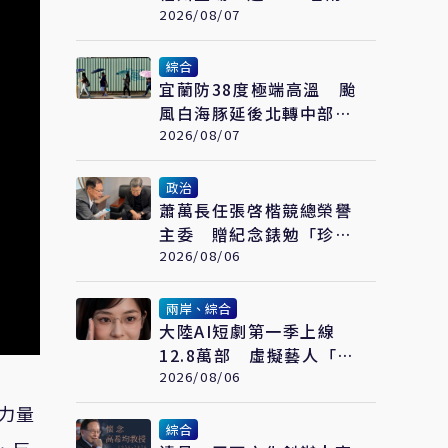
青年參與交流
2026/08/07
綜合
宜蘭防38度極端高溫 颱
風白海豚延後北轉中部以
北父親節防豪大雨
2026/08/07
政治
蕭萬長任張啓楷競總榮譽
主委 贈紀念錶勉「珍惜
時間、認真打拚」
2026/08/06
兩岸、綜合
大陸AI短劇第一季上線
12.8萬部 虛擬藝人「方
桃子」接拍美瞳廣告
2026/08/06
力量
綜合