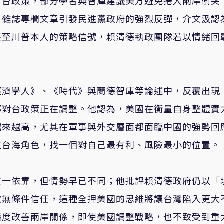
對台政策，部分學者與智庫建議美方避免捲入兩岸衝突
》雜誌專欄文章引發民進黨政府的強烈反彈，介文汲認
甚至川普本人的策略信號，賴清德執政團隊若以情緒回
經濟學人》、《時代》與蘭德智庫等論述中，反覆出現
部對台政策正在調整。他認為，美國在衡量自身整體實
越來越高，尤其在軍事與外交層面都面臨中國的強勢回
位台海角色，找一個對自己最有利、風險最小的位置。
唯一依靠，但情勢早已不同；他批評賴清德政府仍以「
取無條件信任，這種全押美國的思維將讓台灣陷入更大
態度改善兩岸關係，即使美國調整戰略，也不致受到重