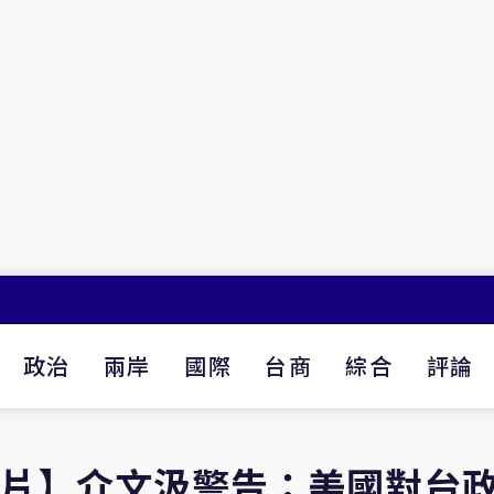
政治
兩岸
國際
台商
綜合
評論
【有片】介文汲警告：美國對台