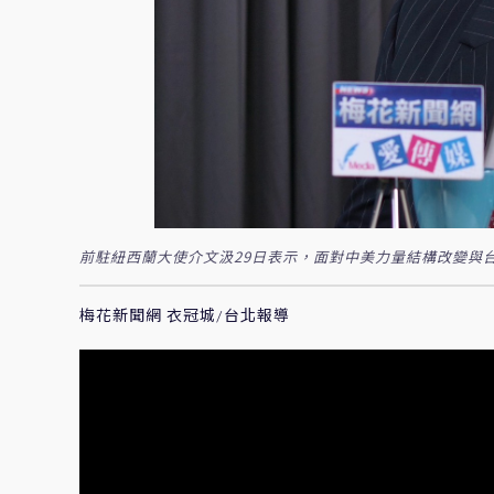
前駐紐西蘭大使介文汲29日表示，面對中美力量結構改變與
梅花新聞網 衣冠城/台北報導