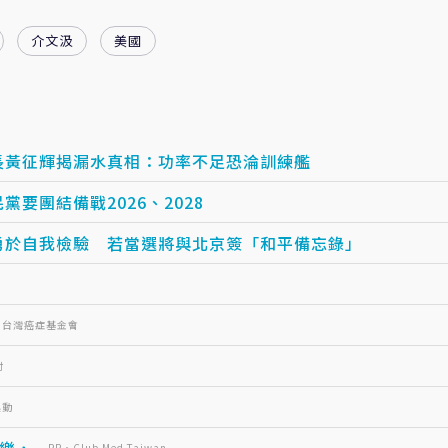
介文汲
美國
艦長黃征輝揭漏水真相：功率不足恐淪訓練艦
黨要團結備戰2026、2028
須勇於自我檢驗 若當選將與北京簽「和平備忘錄」
・台灣癌症基金會
付
起動
...
PR・Club Med Taiwan