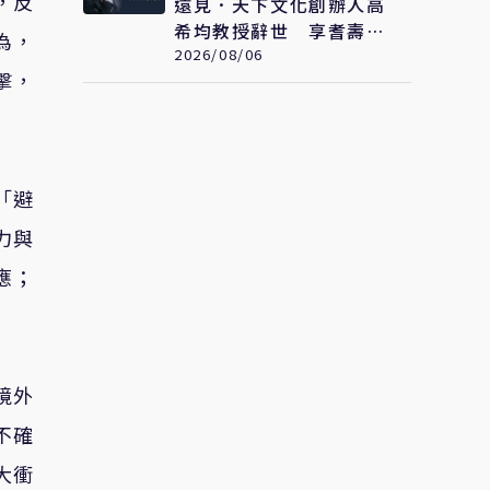
，反
遠見．天下文化創辦人高
希均教授辭世 享耆壽90
為，
歲
2026/08/06
擊，
「避
力與
應；
境外
不確
大衝