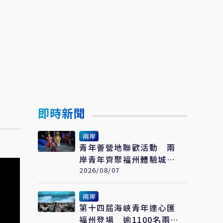
即時新聞
兩岸
青年薈營地聯歡活動 兩
岸青年齊聚福州體驗城市
文化
2026/08/07
兩岸
第十四屆海峽青年連心匯
福州登場 逾1100名兩岸