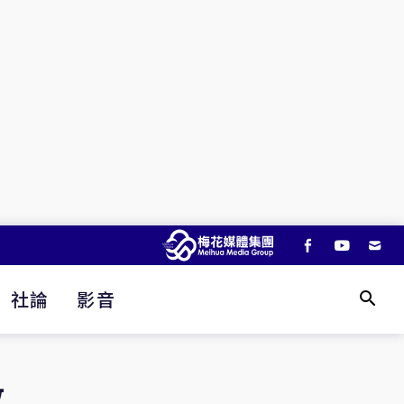
社論
影音
政