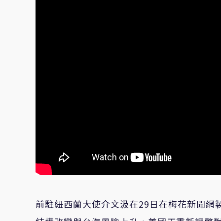
前駐紐西蘭大使介文汲在29日在梅花新聞網製