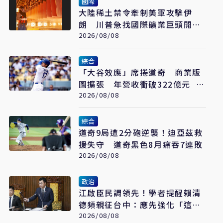
國際
大陸稀土禁令牽制美軍攻擊伊
朗 川普急找國際礦業巨頭開會
反制
2026/08/08
綜合
「大谷效應」席捲道奇 商業版
圖擴張 年營收衝破322億元 只
是起點
2026/08/08
綜合
道奇9局遭2分砲逆襲！迪亞茲救
援失守 道奇黑色8月痛吞7連敗
2026/08/08
政治
江啟臣民調領先！學者提醒賴清
德頻親征台中：應先強化「這部
分」
2026/08/08