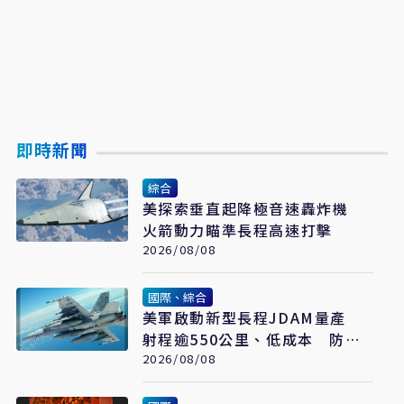
即時新聞
綜合
美探索垂直起降極音速轟炸機
火箭動力瞄準長程高速打擊
2026/08/08
國際、綜合
美軍啟動新型長程JDAM量產
射程逾550公里、低成本 防區
外打擊新利器
2026/08/08