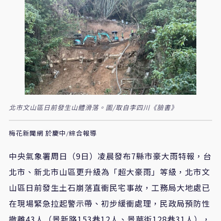
北市文山區日前發生山體滑落。圖/取自李四川《臉書》
梅花新聞網 於慶中/綜合報導
中央氣象署周日（9日）凌晨發布7縣市豪大雨特報，台
北市、新北市山區更升級為「超大豪雨」等級，北市文
山區日前發生土石崩落直衝民宅事故，工務局大地處已
在現場緊急拉起警示帶、初步緩衝處理，民政局預防性
撤離43人（景新路153巷12人、景華街128巷31人），