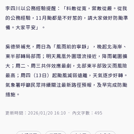
李四川以公務經驗提醒：「料敵從寬，禦敵從嚴。從我
的公務經驗，11月颱都是不好惹的，請大家做好防颱準
備。大家平安」。
吳德榮補充，周日為「風雨前的寧靜」，晚起北海岸、
東半部轉局部雨；明天鳳凰外圍環流接近，降雨範圍擴
大；周二、周三共伴效應最劇，北部東半部致災雨風險
最高；周四（13日）起颱風減弱遠離，天氣逐步好轉。
氣象署呼籲民眾持續關注最新路徑預報，及早完成防颱
措施。
更新時間：2026/01/20 16:10
內文字數：495