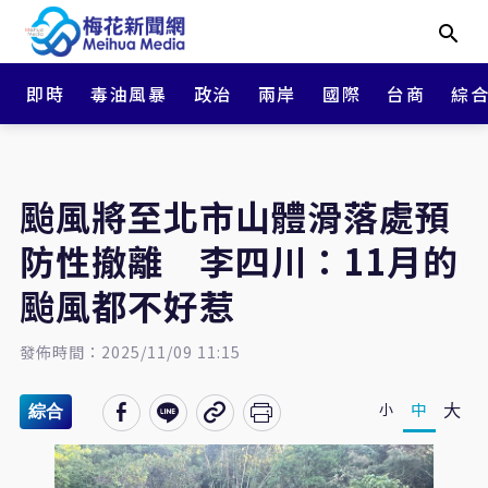
即時
毒油風暴
政治
兩岸
國際
台商
綜
颱風將至北市山體滑落處預
防性撤離 李四川：11月的
颱風都不好惹
發佈時間：2025/11/09 11:15
大
中
小
綜合