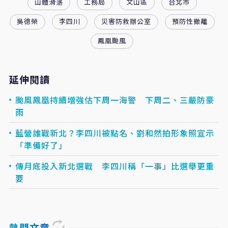
山體滑落
工務局
文山區
台北市
吳德榮
李四川
災害防救辦公室
預防性撤離
鳳凰颱風
延伸閱讀
颱風鳳凰持續增強估下周一海警 下周二、三嚴防豪
雨
藍營誰戰新北？李四川被點名、劉和然拍形象照宣示
「準備好了」
傳月底投入新北選戰 李四川稱「一事」比選舉更重
要
熱門文章