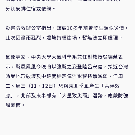
分別安排住宿或依親。
災害防救辦公室指出，該處10多年前曾發生類似災情，
此次因豪雨猛烈，邊坡持續崩塌，暫無法立即處理。
氣象專家、中央大學大氣科學系兼任副教授吳德榮表
示，颱風鳳凰今晚將以強颱之姿登陸呂宋島，接近台灣
時受地形破壞及中緯度穩定氣流影響持續減弱，但周
二、周三（11、12日）恐與東北季風產生「共伴效
應」，北部及東半部有「大量致災雨」潛勢，應嚴防強
風豪雨。