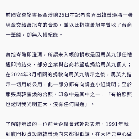
前國安會祕書長金溥聰
25
日在記者會秀出韓螢煥將一疊
現金交給蕭旭岑的合影，並以此指控蕭旭岑曾收了台商
一筆錢，卻無入帳紀錄。
蕭旭岑隨即澄清，所謂未入帳的捐款是因馬英九卸任禮
遇即將結束，部分企業與台商希望能捐給馬英九個人；
在
2024
年
3
月相關的捐款向馬英九請示之後，馬英九指
示一切用於公用，此一部分都有向調查小組說明；至於
那張與韓螢煥的合照，印象中是其中之一，「有拍照照
也證明我光明正大，沒有任何問題」。
了解韓螢煥的一位前台企聯會務幹部表示，
1991
年就
到廈門投資設廠韓螢煥向來都很低調，在大陸只專心做