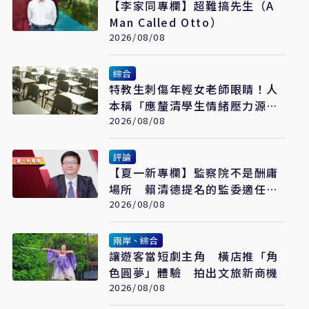
【李家同專欄】超難搞先生（A
Man Called Otto）
2026/08/08
綜合
特教生刺傷年輕女老師眼睛！人
本稱「應釐清學生情緒壓力源」
遭網罵爆
2026/08/08
評論
【夏一新專欄】監察院不是酬庸
場所 賴清德提名的監委適任
嗎？
2026/08/08
兩岸、綜合
讓遊客當短劇主角 橫店推「角
色圓夢」體驗 拍出文旅新商機
2026/08/08