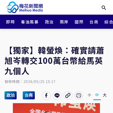
即時
毒油風暴
政治
兩岸
國際
台商
綜
【獨家】韓螢煥：確實請蕭
旭岑轉交100萬台幣給馬英
九個人
發佈時間：2026/05/25 15:17
大
中
小
政治
台商