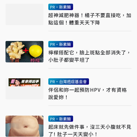
PR・新素簡
超神減肥神器！橘子不要直接吃，加
點這個！體重天天下降
PR・新素簡
檸檬搭配它，臉上斑點全部消失了，
小肚子都變平坦了
PR・台灣癌症基金會
伴侶和妳一起預防HPV，才有資格
說愛妳！
PR・新素簡
起床就先做件事，沒三天小腹就不見
了! 肚子一天天變小！