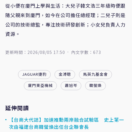
從小便在廈門上學與生活：大兒子韓文浩三年級時便跟
隨父親來到廈門，如今在公司擔任總經理；二兒子則是
公司的技術總監，專注技術研發創新；小女兒負責人力
資源。
更新時間：2026/08/05 17:50
內文字數：673
JAGUAR捷豹
金溥聰
馬英九基金會
廈門東亞機械
蕭旭岑
韓螢煥
延伸閱讀
【台商大代誌】加速推動兩岸融合試驗區 史上第一
次由福建台商韓螢煥出任台企聯會長