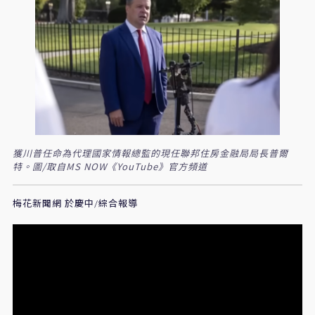
獲川普任命為代理國家情報總監的現任聯邦住房金融局局長普爾
特。圖/取自MS NOW《YouTube》官方頻道
梅花新聞網 於慶中/綜合報導