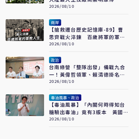
2026/08/10
兩岸
【搶救遷台歷史記憶庫-89】曹
思齊戰火淬鍊 百歲將軍的軍教
人生
2026/08/10
政治
台南綠營「整隊出發」備戰九合
一！黃偉哲領軍、賴清德掛名譽
主委 謝龍介仍單兵作戰
2026/08/10
毒油風暴、政治
【毒油風暴】「內閣何時得知台
糖驗出毒油」竟有3版本 黃國
昌痛批賴政府說謊卸責
2026/08/10