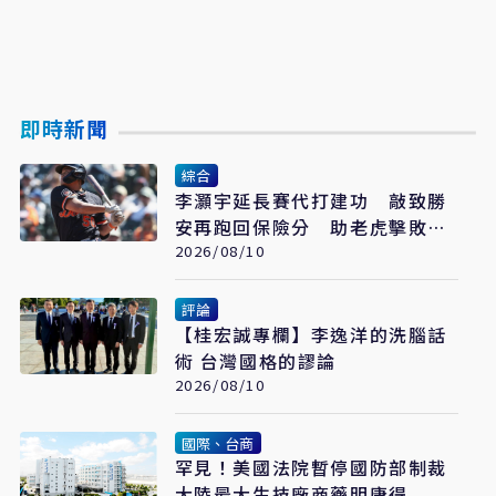
即時新聞
綜合
李灝宇延長賽代打建功 敲致勝
安再跑回保險分 助老虎擊敗巨
人
2026/08/10
評論
【桂宏誠專欄】李逸洋的洗腦話
術 台灣國格的謬論
2026/08/10
國際、台商
罕見！美國法院暫停國防部制裁
大陸最大生技廠商藥明康得