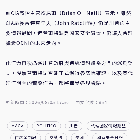
前CIA高階主管歐尼爾（Brian O’Neill）表示，雖然
CIA局長雷特克里夫（John Ratcliffe）仍是川普的主
要情報顧問，但普爾特缺乏國家安全背景，仍讓人合理
擔憂ODNI的未來走向。
此任命再次凸顯川普政府與傳統情報體系之間的深刻對
立。後續普爾特是否能正式獲得參議院確認，以及其代
理任期內的實際作為，都將備受各界檢驗。
更新時間：2026/08/05 17:50
內文字數：854
MAGA
POLITICO
川普
代理國家情報總監
住房金融局
空缺法
美國
國家安全日報