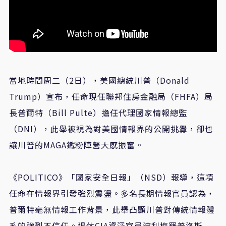
當地時間周二（2日），美國總統川普（Donald
Trump）宣布，任命現任聯邦住房金融局（FHFA）局
長普爾特（Bill Pulte）擔任代理國家情報總監
（DNI），此舉被視為對美國情報界的公開挑釁，卻也
讓川普的MAGA鐵粉陣營大感振奮。
《POLITICO》「國家安全日報」（NSD）報導，這項
任命在情報界引發強烈震盪。多名長期情報官員認為，
普爾特毫無情報工作背景，此舉凸顯川普對傳統情報體
系的強烈不信任。退休CIA資深官員波利梅羅普洛斯