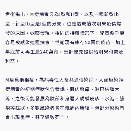
世衛指出，M痘病毒分為I型和II型，以及一種新型Ib
型。新型Ib型是I型的分支，也是造成這次剛果疫情爆
發的原因。觀察發現，相同的接觸情形下，兒童似乎更
容易被感染這種病毒。世衛現有庫存50萬劑疫苗，加上
年底前可再生產240萬劑，預計優先提供給剛果和奈及
利亞。
M痘舊稱猴痘，為病毒性人畜共通傳染病，人類感染猴
痘病毒的初期症狀包含發燒、肌肉酸痛、淋巴結腫大
等，之後可能發展為臉部和身體大規模皮疹、水泡、膿
疱等症狀，多數感染者會在幾周內康復，但部分感染者
會出現重症，甚至導致死亡。