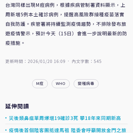
台灣同樣出現M痘病例，根據疾病管制署資料顯示，上
周新增5例本土確診病例，提醒高風險群接種疫苗落實
自我防護。疾管署將持續監測疫情趨勢，不排除發布旅
遊疫情警示，預計今天（15日）會進一步說明最新的防
疫措施。
更新時間：2026/01/20 16:09
內文字數：545
M痘
WHO
變種病毒
延伸閱讀
災後類鼻疽單周爆增19確診3死 攀18年來同期新高
疫情後首個陸客團抵達馬祖 陸委會呼籲開放金門之旅