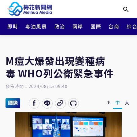
即時
毒油風暴
政治
兩岸
國際
台商
綜
M痘大爆發出現變種病
毒 WHO列公衛緊急事件
發佈時間：2024/08/15 09:40
大
中
小
國際