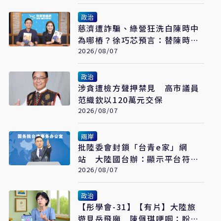
政治
慈濟遭詐騙、綠營狂洗白陳時中
為哪樁？徐巧芯預言：替陳時中
接閣揆鋪路
2026/08/07
政治
涉貪遭檢方聲押禁見 高市議員
范織欽以120萬元交保
2026/08/07
兩岸
批陸委會封鎖「台青e家」網
站 大陸國台辦：顯示平台符合
台青需求
2026/08/07
政治
【彤學會-31】【有片】大陸旅
遊見岳飛廟 陳佩琪哽咽：盼能