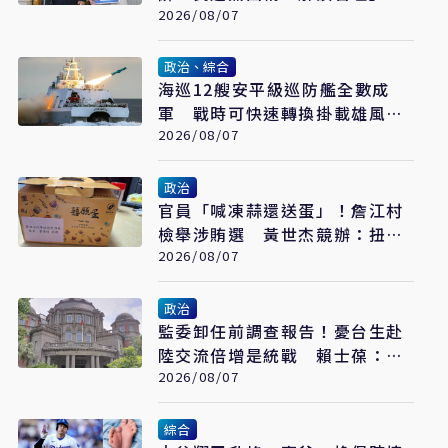
但地方不要都甩鍋中央
2026/08/07
政治、綜合
海巡12艘安平級巡防艦全數成
軍 戰時可快速轉換掛載雄風飛
彈
2026/08/07
政治
官員「喊凍蒜還送蛋」！詹江村
檢舉涉賄選 黃世杰競辦：扭曲
事實
2026/08/07
政治
監委卸任前調查報告！憂台生赴
陸交流倍增是統戰 賴士葆：台
青終會認清台獨手段
2026/08/07
綜合