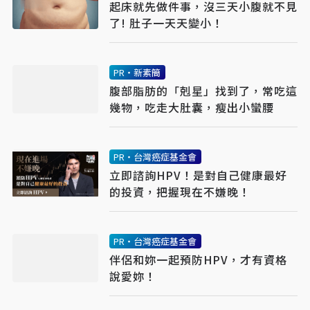
起床就先做件事，沒三天小腹就不見
了! 肚子一天天變小！
PR・新素簡
腹部脂肪的「剋星」找到了，常吃這
幾物，吃走大肚囊，瘦出小蠻腰
PR・台灣癌症基金會
立即諮詢HPV！是對自己健康最好
的投資，把握現在不嫌晚！
PR・台灣癌症基金會
伴侶和妳一起預防HPV，才有資格
說愛妳！