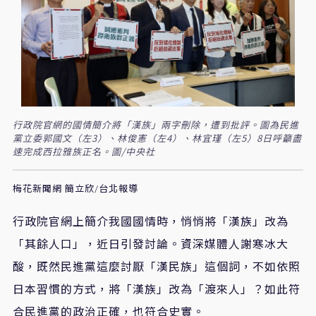
行政院官網的國情簡介將「漢族」兩字刪除，遭到批評。圖為民進
黨立委郭國文（左3）、林俊憲（左4）、林宜瑾（左5）8日呼籲盡
速完成西拉雅族正名。圖/中央社
梅花新聞網 簡立欣/台北報導
行政院官網上簡介我國國情時，悄悄將「漢族」改為
「其餘人口」，近日引發討論。資深媒體人謝寒冰大
酸，既然民進黨這麼討厭「漢民族」這個詞，不如依照
日本習慣的方式，將「漢族」改為「渡來人」？如此符
合民進黨的政治正確，也符合史實。