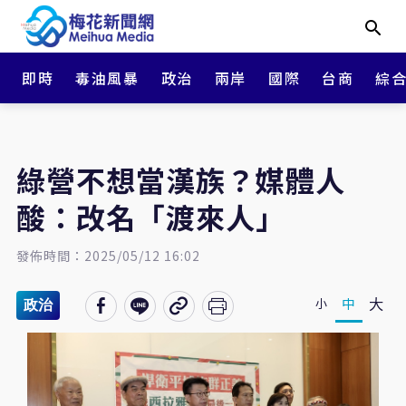
即時
毒油風暴
政治
兩岸
國際
台商
綜
綠營不想當漢族？媒體人
酸：改名「渡來人」
發佈時間：2025/05/12 16:02
大
中
小
政治