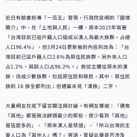
近日有臉書粉專「一百五」發現，行政院官網的「國情
簡介」中，在「土地與人民」一欄，原本2023年寫著
「台灣目前已設戶籍人口組成以漢人為最大族群，占總
人口96.4％」，但3月24日更新後的內容則改為：「台
灣目前已設戶籍人口2.6％為原住民族群，另外來人口
占1.2％，其餘人口占96.2％。」敘述主體從原本的漢
族，改成少數族群，包括原住民和移民，其中，原住民
族的 16 族全都列出；但通篇未見「漢族」二字。
大量網友在底下留言關注與討論。有網友揶揄：「通常
『其他』都是無法歸類最少的那些，很少看到『其他』
是這麼多的」、「原來漢人是禁語」、「所以台灣的主
要人口為『其他人』嗎？」等語，質疑此舉是否涉及