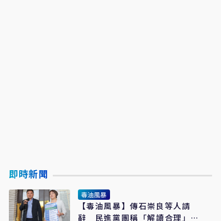
即時新聞
毒油風暴
【毒油風暴】傳石崇良等人請
辭 民進黨團稱「解讀合理」：