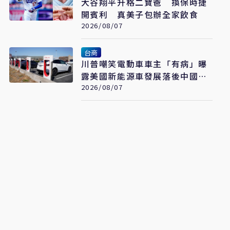
大谷翔平升格二寶爸 換保時捷
開賓利 真美子包辦全家飲食
2026/08/07
台商
川普嘲笑電動車車主「有病」曝
露美國新能源車發展落後中國的
關鍵
2026/08/07