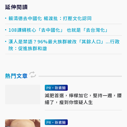
延伸閱讀
賴清德去中國化 楊渡批：打壓文化認同
108課綱核心「去中國化」 也就是「去台灣化」
漢人是禁語？96%最大族群被改「其餘人口」...行政
院：促進族群和諧
熱門文章
PR・新素簡
減肥首選，檸檬加它，堅持一週，腰
細了，瘦到你懷疑人生
PR・新素簡