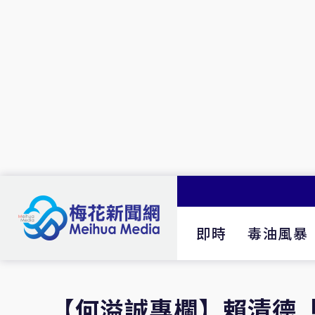
即時
毒油風暴
【何溢誠專欄】賴清德