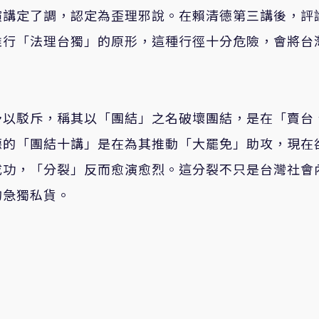
演講定了調，認定為歪理邪說。在賴清德第三講後，評
推行「法理台獨」的原形，這種行徑十分危險，會將台
予以駁斥，稱其以「團結」之名破壞團結，是在「賣台
德的「團結十講」是在為其推動「大罷免」助攻，現在
成功，「分裂」反而愈演愈烈。這分裂不只是台灣社會
的急獨私貨。