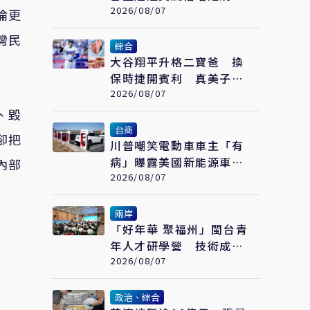
戰 賴士葆：台青終會認
2026/08/07
論更
清台獨手段
灣民
綜合
大谷翔平升格二寶爸 換
保時捷開賓利 真美子包
辦全家飲食
2026/08/07
、毀
台商
卻把
川普嘲笑電動車車主「有
病」曝露美國新能源車發
內部
展落後中國的關鍵
2026/08/07
兩岸
「好年華 聚福州」閩台青
年人才研學營 技術成果
發表會在福州舉辦
2026/08/07
政治、綜合