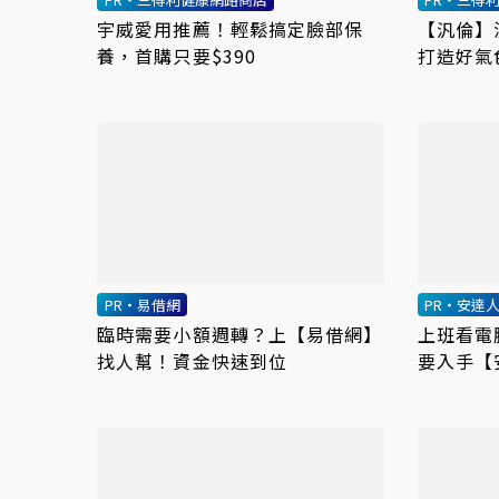
宇威愛用推薦！輕鬆搞定臉部保
【汎倫】
養，首購只要$390
打造好氣
PR・易借網
PR・安達
臨時需要小額週轉？上【易借網】
上班看電
找人幫！資金快速到位
要入手【