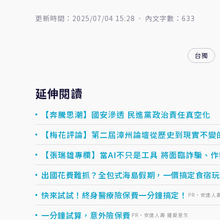
更新時間：2025/07/04 15:28
內文字數：633
台獨
延伸閱讀
【奔騰思潮】國安滲透 民進黨政治責任真空化
【梅花評論】第二屆漳州論壇從歷史到現實不變
【張瑞雄專欄】當AI不只是工具 將面臨詐騙、
出國花費難抓？全包式海島假期，一價搞定食宿玩樂，
快來試試！終身醫療險保費一分鐘搞定！
PR・安達人
一分鐘試算，意外險保費
PR・安達人壽 鍾愛意生