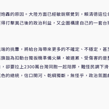
烈炮轟的原因。大陸方面已經敏銳察覺到，賴清德這位
獲得打擊異己後的政治利益，又企圖構建自己的一套台
異端的挑釁，將給台海帶來更多的不確定、不穩定，甚
張旗鼓為扣動台獨扳機準備火藥，被連累、受傷害的是
，卻要拉上2300萬台灣同胞一起陪葬，難怪民調下
底色的總統，信口開河、乾綱獨斷，無怪乎，政治氛圍