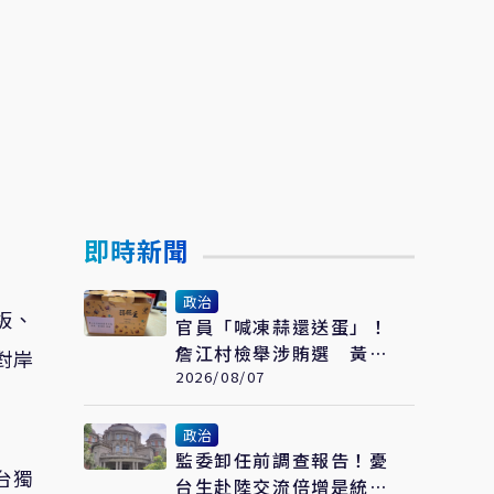
即時新聞
政治
板、
官員「喊凍蒜還送蛋」！
詹江村檢舉涉賄選 黃世
對岸
杰競辦：扭曲事實
2026/08/07
政治
監委卸任前調查報告！憂
台獨
台生赴陸交流倍增是統