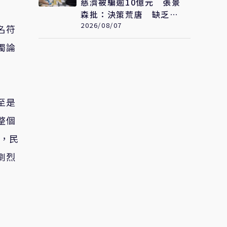
慈濟被騙逾10億元 張景
森批：決策荒唐 缺乏嚴
謹程序
2026/08/07
名符
獨論
至是
整個
滑，民
劇烈