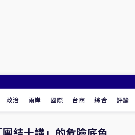
政治
兩岸
國際
台商
綜合
評論
「團結十講」的危險底色