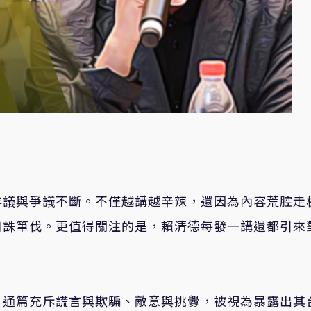
非議與爭議不斷。不僅越講越辛辣，還因為內容荒腔走
口誅筆伐。更值得關注的是，賴清德每發一講還都引來
，通篇充斥謊言與欺騙、敵意與挑釁，被視為暴露出其