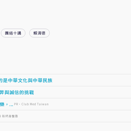
團結十講
賴清德
的是中華文化與中華民族
作弊與誠信的挑戰
...
PR・Club Med Taiwan
壽 新終身醫靠