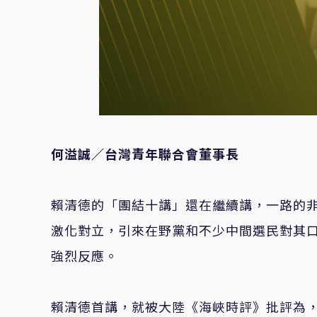
何溢誠／台灣青年聯合會董事長
賴清德的「團結十講」還在繼續講，一路的
激化對立，引來在野黨和不少中間選民對其
強烈反應。
賴清德首講，就被大陸《海峽時評》批評為