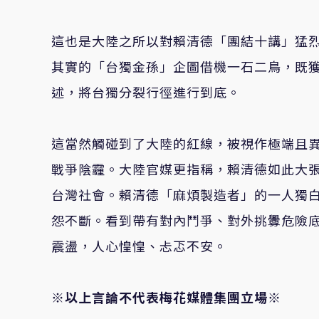
這也是大陸之所以對賴清德「團結十講」猛
其實的「台獨金孫」企圖借機一石二鳥，既
述，將台獨分裂行徑進行到底。
這當然觸碰到了大陸的紅線，被視作極端且
戰爭陰霾。大陸官媒更指稱，賴清德如此大
台灣社會。賴清德「麻煩製造者」的一人獨白
怨不斷。看到帶有對內鬥爭、對外挑釁危險
震盪，人心惶惶、忐忑不安。
※以上言論不代表梅花媒體集團立場※