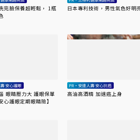
洗完臉保養超輕鬆， 1瓶
日本專利技術，男性氣色好明
色
人壽 安心護眼
PR・安達人壽 安心抗癌
腦 眼睛壓力大 護眼保單
高油高酒精 加速癌上身
安心護眼定期眼睛險】