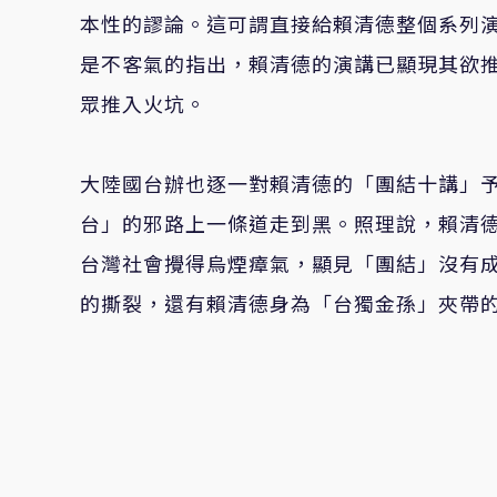
本性的謬論。這可謂直接給賴清德整個系列
是不客氣的指出，賴清德的演講已顯現其欲
眾推入火坑。
大陸國台辦也逐一對賴清德的「團結十講」
台」的邪路上一條道走到黑。照理說，賴清
台灣社會攪得烏煙瘴氣，顯見「團結」沒有
的撕裂，還有賴清德身為「台獨金孫」夾帶