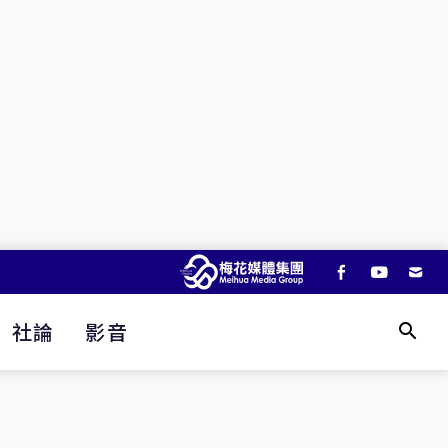
社論
影音