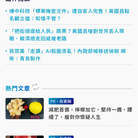
爆中科院「標案機密文件」遭自家人兜售！黃國昌點
名顧立雄：知情不管？
「把街頭還給人民」跳票？黃國昌嗆劉世芳丟人現
眼、賴清德走回威權老路
民眾黨「走讀」AI假圖添亂！內政部喊移送偵辦 網
揪：青鳥製作
熱門文章
PR・新素簡
減肥首選，檸檬加它，堅持一週，腰
細了，瘦到你懷疑人生