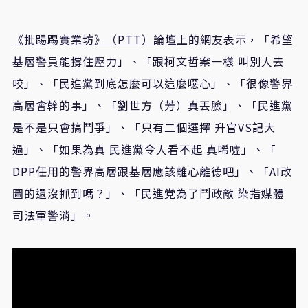
《批踢踢實業坊》（PTT）論壇
上的網友表示，「希望
基層警員能撐住壓力」、「跟柯文哲案一樣 叫別人去
咬」、「民進黨到底怎麼可以這麼噁心」、「很像警界
高層會幹的事」、「劉世方（芳）真丟臉」、「民進黨
是不是只會搞鬥爭」、「只有二個選擇 升官VS記大
過」、「如果為真 民進黨令人看不起 真唏噓」、「
DPP任用的警界高層跟基層應該離心離德吧」、「AI改
圖的還沒抓到嗎？」、「民進党為了鬥政敵 染指媒體
司法軍警消」。