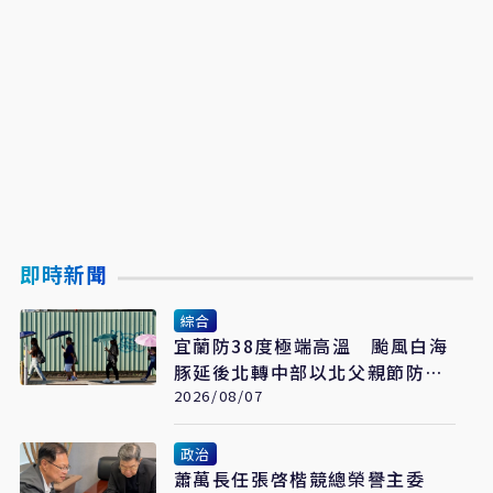
即時新聞
綜合
宜蘭防38度極端高溫 颱風白海
豚延後北轉中部以北父親節防豪
大雨
2026/08/07
政治
蕭萬長任張啓楷競總榮譽主委