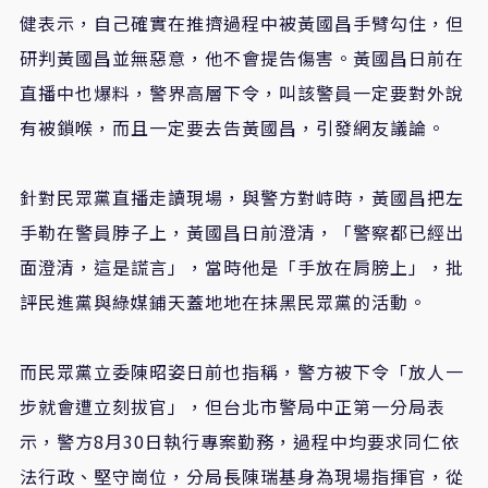
健表示，自己確實在推擠過程中被黃國昌手臂勾住，但
研判黃國昌並無惡意，他不會提告傷害。黃國昌日前在
直播中也爆料，警界高層下令，叫該警員一定要對外說
有被鎖喉，而且一定要去告黃國昌，引發網友議論。
針對民眾黨直播走讀現場，與警方對峙時，黃國昌把左
手勒在警員脖子上，黃國昌日前澄清，「警察都已經出
面澄清，這是謊言」，當時他是「手放在肩膀上」，批
評民進黨與綠媒鋪天蓋地地在抹黑民眾黨的活動。
而民眾黨立委陳昭姿日前也指稱，警方被下令「放人一
步就會遭立刻拔官」，但台北市警局中正第一分局表
示，警方8月30日執行專案勤務，過程中均要求同仁依
法行政、堅守崗位，分局長陳瑞基身為現場指揮官，從