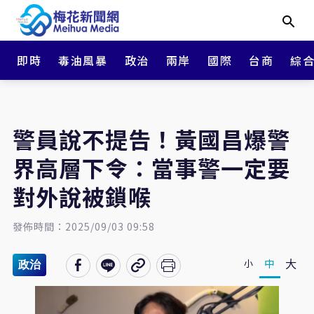
即時
毒油風暴
政治
兩岸
國際
台商
綜
警員說不提告！黃國昌爆警
界高層下令：當事警一定要
對外說被鎖喉
發佈時間：2025/09/03 09:58
大
中
小
政治