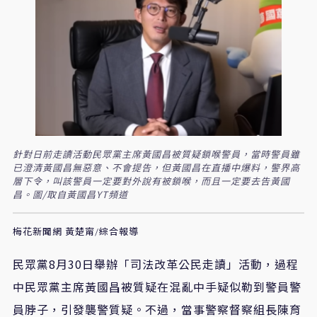
針對日前走讀活動民眾黨主席黃國昌被質疑鎖喉警員，當時警員雖
已澄清黃國昌無惡意、不會提告，但黃國昌在直播中爆料，警界高
層下令，叫該警員一定要對外說有被鎖喉，而且一定要去告黃國
昌。圖/取自黃國昌YT頻道
梅花新聞網 黃楚甯/綜合報導
民眾黨8月30日舉辦「司法改革公民走讀」活動，過程
中民眾黨主席黃國昌被質疑在混亂中手疑似勒到警員警
員脖子，引發襲警質疑。不過，當事警察督察組長陳育