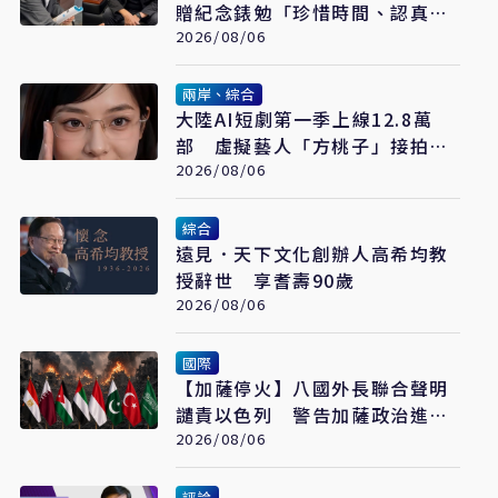
贈紀念錶勉「珍惜時間、認真打
拚」
2026/08/06
兩岸、綜合
大陸AI短劇第一季上線12.8萬
部 虛擬藝人「方桃子」接拍美
瞳廣告
2026/08/06
綜合
遠見．天下文化創辦人高希均教
授辭世 享耆壽90歲
2026/08/06
國際
【加薩停火】八國外長聯合聲明
譴責以色列 警告加薩政治進程
恐全面脫軌
2026/08/06
評論