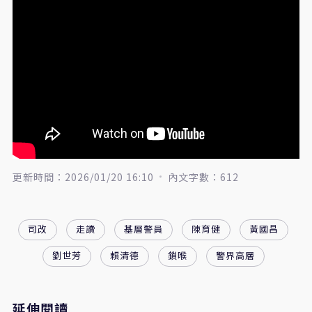
更新時間：2026/01/20 16:10
內文字數：612
司改
走讀
基層警員
陳育健
黃國昌
劉世芳
賴清德
鎖喉
警界高層
延伸閱讀