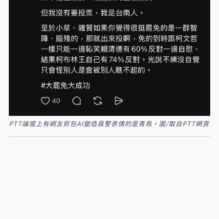
PTT論壇上有網友抓包AI變造員警表情的是青鳥。圖/取自PTT網頁