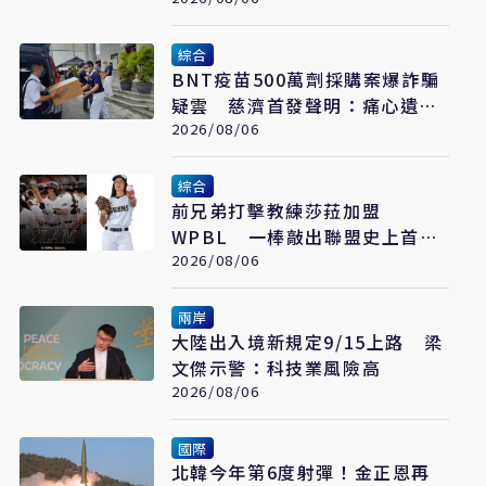
調查
綜合
BNT疫苗500萬劑採購案爆詐騙
疑雲 慈濟首發聲明：痛心遺
憾 配合司法將追究權益
2026/08/06
綜合
前兄弟打擊教練莎菈加盟
WPBL 一棒敲出聯盟史上首支
滿貫砲
2026/08/06
兩岸
大陸出入境新規定9/15上路 梁
文傑示警：科技業風險高
2026/08/06
國際
北韓今年第6度射彈！金正恩再