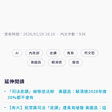
更新時間：2026/01/20 16:10
內文字數：938
AI
內政部
走讀
青鳥
柯文哲
黃國昌
賴清德
變造
延伸閱讀
「司法走讀」被移送法辦 黃國昌：賴清德2028年連
30%都不會有
【有片】民眾黨司法「走讀」遭青鳥嗆聲 黃國昌：這