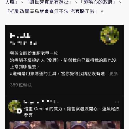
人囉」、「劉世芳真是有夠扯」、「超噁心的政府」、
「抓到改圖青鳥就會查無不法 老套路了啦」。