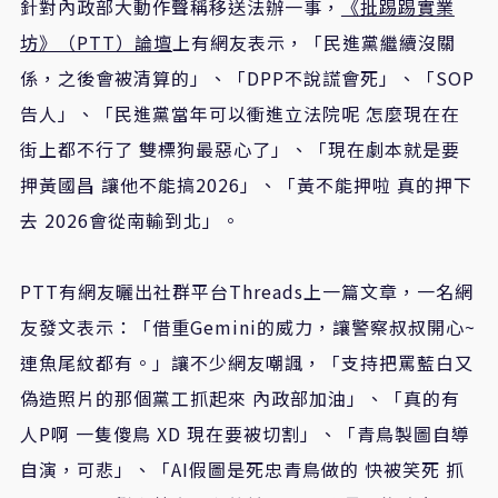
針對內政部大動作聲稱移送法辦一事，
《批踢踢實業
坊》（PTT）論壇
上有網友表示，「民進黨繼續沒關
係，之後會被清算的」、「DPP不說謊會死」、「SOP
告人」、「民進黨當年可以衝進立法院呢 怎麼現在在
街上都不行了 雙標狗最惡心了」、「現在劇本就是要
押黃國昌 讓他不能搞2026」、「黃不能押啦 真的押下
去 2026會從南輸到北」。
PTT有網友曬出社群平台Threads上一篇文章，一名網
友發文表示：「借重Gemini的威力，讓警察叔叔開心~
連魚尾紋都有。」讓不少網友嘲諷，「支持把罵藍白又
偽造照片的那個黨工抓起來 內政部加油」、「真的有
人P啊 一隻傻鳥 XD 現在要被切割」、「青鳥製圖自導
自演，可悲」、「AI假圖是死忠青鳥做的 快被笑死 抓