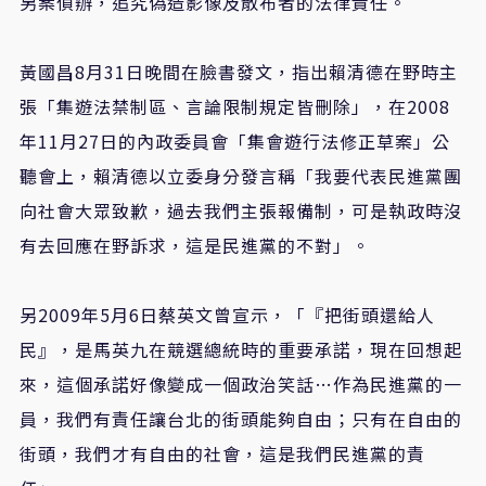
另案偵辦，追究偽造影像及散布者的法律責任。
黃國昌8月31日晚間在臉書發文，指出賴清德在野時主
張「集遊法禁制區、言論限制規定皆刪除」，在2008
年11月27日的內政委員會「集會遊行法修正草案」公
聽會上，賴清德以立委身分發言稱「我要代表民進黨團
向社會大眾致歉，過去我們主張報備制，可是執政時沒
有去回應在野訴求，這是民進黨的不對」。
另2009年5月6日蔡英文曾宣示，「『把街頭還給人
民』，是馬英九在競選總統時的重要承諾，現在回想起
來，這個承諾好像變成一個政治笑話…作為民進黨的一
員，我們有責任讓台北的街頭能夠自由；只有在自由的
街頭，我們才有自由的社會，這是我們民進黨的責