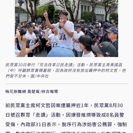
民眾黨30日舉行「司法改革公民走讀」活動。民眾黨主席黃國昌
（中）呼籲群眾養精蓄銳，因為政府沒有放出羈押中的柯文哲，他
們誓不甘休。圖/中央社
梅花新聞網 黃楚甯/綜合報導
前民眾黨主席柯文哲因案遭羈押近1年，民眾黨8月30
日號召群眾「走讀」活動，因爆發推擠導致成8名員警
受傷，內政部31日表示，脫序行為涉妨害公務罪、強制