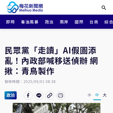
即時
毒油風暴
政治
兩岸
國際
台商
綜
民眾黨「走讀」AI假圖添
亂！內政部喊移送偵辦 網
揪：青鳥製作
發佈時間：2025/09/01 08:38
大
中
小
政治