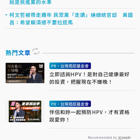
就是民進黨的水準
柯文哲被帶走週年 民眾黨「走讀」繞總統官邸 黃國
昌：希望賴清德不要拉拒馬
熱門文章
PR・台灣癌症基金會
立即諮詢HPV！是對自己健康最好
的投資，把握現在不嫌晚！
PR・台灣癌症基金會
伴侶和妳一起預防HPV，才有資格
說愛妳！
Recommended by