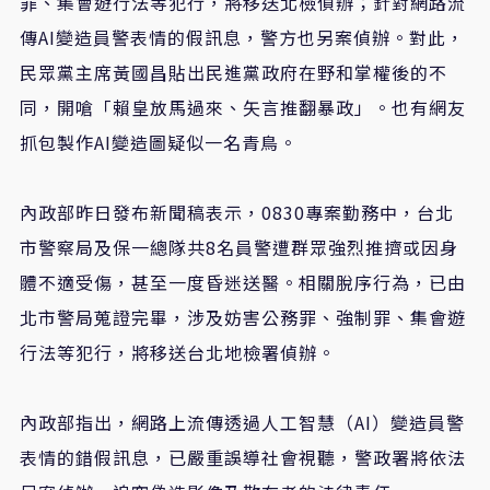
罪、集會遊行法等犯行，將移送北檢偵辦；針對網路流
傳AI變造員警表情的假訊息，警方也另案偵辦。對此，
民眾黨主席黃國昌貼出民進黨政府在野和掌權後的不
同，開嗆「賴皇放馬過來、矢言推翻暴政」。也有網友
抓包製作AI變造圖疑似一名青鳥。
內政部昨日發布新聞稿表示，0830專案勤務中，台北
市警察局及保一總隊共8名員警遭群眾強烈推擠或因身
體不適受傷，甚至一度昏迷送醫。相關脫序行為，已由
北市警局蒐證完畢，涉及妨害公務罪、強制罪、集會遊
行法等犯行，將移送台北地檢署偵辦。
內政部指出，網路上流傳透過人工智慧（AI）變造員警
表情的錯假訊息，已嚴重誤導社會視聽，警政署將依法