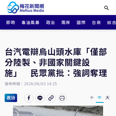
即時
毒油風暴
政治
兩岸
國際
台商
綜
台汽電辯烏山頭水庫「僅部
分陸製、非國家關鍵設
施」 民眾黨批：強詞奪理
發佈時間：2026/06/03 14:25
大
中
小
政治