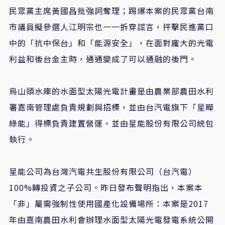
民眾黨主席黃國昌批強詞奪理；踢爆本案的​民眾黨台南
市議員擬參選人江明宗也一一拆穿謊言，抨擊民進黨口
中的「抗中保台」和「能源安全」，在面對龐大的光電
利益和後台金主時，通通變成了可以通融的後門。
烏山頭水庫的水面型太陽光電計畫是由農業部農田水利
署嘉南管理處負責規劃與招標，並由台汽電旗下「星曄
綠能」得標負責建置營運，並由星能股份有限公司統包
執行。
星能公司為台灣汽電共生股份有限公司（台汽電）
100%轉投資之子公司。昨日發布聲明指出，本案本
「非」屬需強制性使用國產化設備場所：本案是2017
年由嘉南農田水利會辦理水面型太陽光電發電系統公開