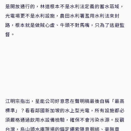
是開放通行的，林道根本不是水利法定義的蓄水區域，
光電場更不是水利設施，農田水利署濫用水利法來封
路，根本就是做賊心虛、牛頭不對馬嘴，只為了逃避監
督。
江明宗指出，星能公司好意思在聲明稿最後自稱「最高
標準」？看看鄰國新加坡的水上型光電，所有設施都必
須嚴格通過飲用水設備檢驗，確保不會污染水源。反觀
台灣，烏山頭水庫現場的錨定繩索隨意捆綁、毫無章