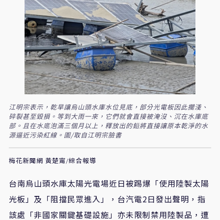
江明宗表示，乾旱讓烏山頭水庫水位見底，部分光電板因此擱淺、
碎裂甚至毀損。等到大雨一來，它們就會直接被淹沒、沉在水庫底
部。且在水底泡滿三個月以上，釋放出的鉛將直接讓原本乾淨的水
源逼近污染紅線。圖/取自江明宗臉書
梅花新聞網 黃楚甯/綜合報導
台南烏山頭水庫太陽光電場近日被踢爆「使用陸製太陽
光板」及「阻擋民眾進入」，台汽電2日發出聲明，指
該處「非國家關鍵基礎設施」亦未限制禁用陸製品，遭