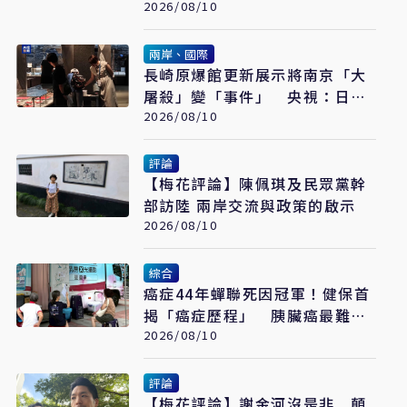
《軍事無能心理學》半世紀後受
2026/08/10
矚目
兩岸、國際
長崎原爆館更新展示將南京「大
屠殺」變「事件」 央視：日本
又在偷改歷史
2026/08/10
評論
【梅花評論】陳佩琪及民眾黨幹
部訪陸 兩岸交流與政策的啟示
2026/08/10
綜合
癌症44年蟬聯死因冠軍！健保首
揭「癌症歷程」 胰臟癌最難
治、肺癌驚見院際差41.8個百分
2026/08/10
點
評論
【梅花評論】謝金河沒是非 顛