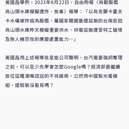
黃國昌舉例，2023年6月22日，自由時報〈烏戰殷鑑
烏山頭水庫模擬遭炸、放毒〉報導：「以烏克蘭卡霍夫
卡水壩被炸毀為殷鑑，屬國家關鍵基礎設施的台南官田
烏山頭水庫昨天模擬重要供水、供電設施遭受特工破壞
及無人機恐攻的應變處置能力…」
黃國昌用上述報導批星能公司聲明，台汽電要強詞奪理
之前，可以至少先學會怎麼Google嗎？經濟部要繼續
放任這種滿嘴謊話的不肖廠商，公然用中國製光電模
組，還假裝沒看見嗎？