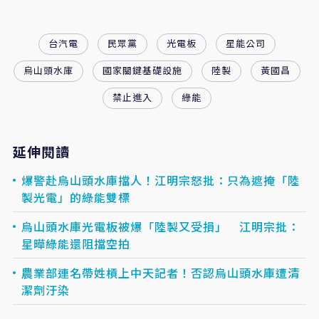
台汽電
民眾黨
光電板
星能公司
烏山頭水庫
國家關鍵基礎設施
陸製
黃國昌
禁止進入
綠能
延伸閱讀
爆警赴烏山頭水庫擋人！江明宗怒批：只為遮掩「陸
製光電」的綠能雙標
烏山頭水庫光電板被爆「陸製又受損」 江明宗批：
星曄綠能還阻擋空拍
農業部連名帶姓槓上中天記者！否認烏山頭水庫遭清
潔劑汙染