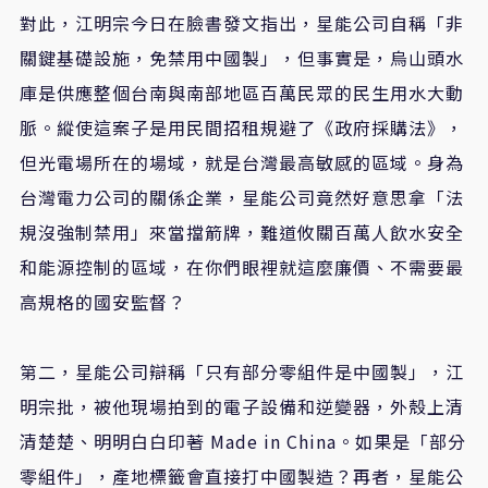
對此，江明宗今日在臉書發文指出，星能公司自稱「非
關鍵基礎設施，免禁用中國製」，但事實是，烏山頭水
庫是供應整個台南與南部地區百萬民眾的民生用水大動
脈。縱使這案子是用民間招租規避了《政府採購法》，
但光電場所在的場域，就是台灣最高敏感的區域。身為
台灣電力公司的關係企業，星能公司竟然好意思拿「法
規沒強制禁用」來當擋箭牌，難道攸關百萬人飲水安全
和能源控制的區域，在你們眼裡就這麼廉價、不需要最
高規格的國安監督？
第二，星能公司辯稱「只有部分零組件是中國製」，江
明宗批，被他現場拍到的電子設備和逆變器，外殼上清
清楚楚、明明白白印著 Made in China。如果是「部分
零組件」，產地標籤會直接打中國製造？再者，星能公