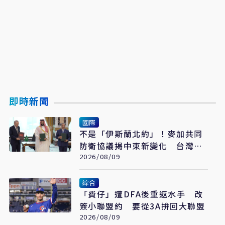
即時新聞
國際
不是「伊斯蘭北約」！麥加共同
防衛協議揭中東新變化 台灣該
看懂「多層次安全」
2026/08/09
綜合
「費仔」遭DFA後重返水手 改
簽小聯盟約 要從3A拚回大聯盟
2026/08/09