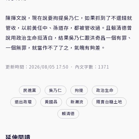
陳揮文說，現在說要拘提吳乃仁，如果抓到了不還錢就
管收，以前黃任中、孫道存，都被管收過。且賴清德曾
說用政治生命挺清白，結果吳乃仁跟洪奇昌一個有罪、
一個無罪，就當作不了了之，氣魄有夠差。
更新時間：2026/08/05 17:50
內文字數：1371
民進黨
吳乃仁
拘提
政治生命
退出政壇
黃國昌
新潮流
賤賣台糖土地
賴清德
延伸閱讀