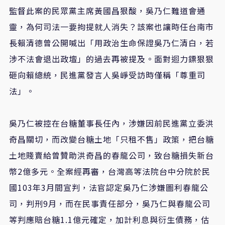
監督此案的民眾黨主席黃國昌狠酸，吳乃仁難道會通
靈，為何司法一要拘提就人消失？該案也讓時任台南市
長賴清德曾公開喊出「用政治生命保證吳乃仁清白，若
涉不法會退出政壇」的過去再被提及。面對迴力鏢狠狠
砸向賴總統，民進黨發言人吳崢受訪時僅稱「尊重司
法」。
吳乃仁被控在台糖董事長任內，涉嫌因前民進黨立委洪
奇昌關切，而改變台糖土地「只租不售」政策，把台糖
土地賤賣給曾贊助洪奇昌的春龍公司，致台糖損失新台
幣2億多元。全案經再審，台灣高等法院台中分院於民
國103年3月間宣判，法官認定吳乃仁涉嫌圖利春龍公
司，判刑9月，而在民事責任部分，吳乃仁與春龍公司
等判應賠台糖1.1億元確定，加計利息與衍生債務，估