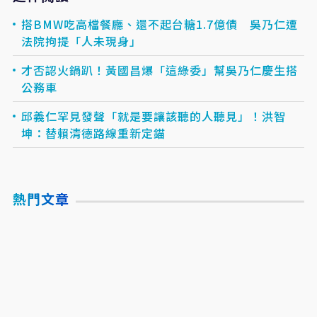
搭BMW吃高檔餐廳、還不起台糖1.7億債 吳乃仁遭
法院拘提「人未現身」
才否認火鍋趴！黃國昌爆「這綠委」幫吳乃仁慶生搭
公務車
邱義仁罕見發聲「就是要讓該聽的人聽見」！洪智
坤：替賴清德路線重新定錨
熱門文章