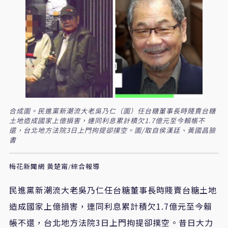
合成圖。民進黨新潮流大老吳乃仁（圖）任台糖董事長時賤賣台糖
土地造成國家上億損害，連同利息累計積欠1.7億元至今賴帳不
還，台北地方法院3日上門拘提卻撲空。圖/取自侯漢廷、黃國昌臉
書
梅花新聞網 黃楚甯/綜合報導
民進黨新潮流大老吳乃仁任台糖董事長時賤賣台糖土地
造成國家上億損害，連同利息累計積欠1.7億元至今賴
帳不還，台北地方法院3日上門拘提卻撲空。昔日大力