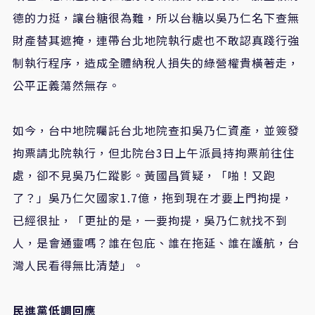
德的力挺，讓台糖很為難，所以台糖以吳乃仁名下查無
財產替其遮掩，連帶台北地院執行處也不敢認真踐行強
制執行程序，造成全體納稅人損失的綠營權貴橫著走，
公平正義蕩然無存。
如今，台中地院囑託台北地院查扣吳乃仁資產，並簽發
拘票請北院執行，但北院台3日上午派員持拘票前往住
處，卻不見吳乃仁蹤影。黃國昌質疑，「啪！又跑
了？」吳乃仁欠國家1.7億，拖到現在才要上門拘提，
已經很扯，「更扯的是，一要拘提，吳乃仁就找不到
人，是會通靈嗎？誰在包庇、誰在拖延、誰在護航，台
灣人民看得無比清楚」。
民進黨低調回應