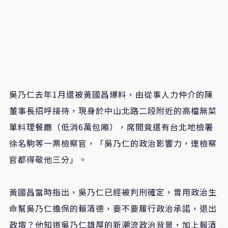
吳乃仁去年1月還被黃國昌爆料，由從事人力仲介的陳
董事長招呼接待，現身於中山北路二段附近的高檔無菜
單料理餐廳（低消6萬包廂），席間竟還有台北地檢署
徐名駒等一票檢察官，「吳乃仁的政治影響力，連檢察
官都得敬他三分」。
黃國昌當時指出，吳乃仁已經被判刑確定，曾用政治生
命幫吳乃仁擔保的賴清德，要不要履行政治承諾，退出
政壇？他知道吳乃仁雄厚的新潮流政治背景，加上賴清