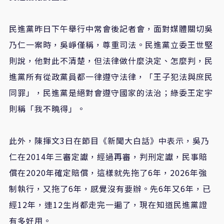
民進黨昨日下午舉行中常會後記者會，面對媒體關切吳
乃仁一案時，吳崢僅稱，尊重司法。民進黨立委王世堅
則說，他對此不清楚，但法律做什麼決定、怎麼判，民
進黨所有從政黨員都一律遵守法律，「王子犯法與庶民
同罪」，民進黨是絕對會遵守國家的法治；綠委王定宇
則稱「我不曉得」。
此外，陳揮文3日在節目《新聞大白話》中表示，吳乃
仁在2014年三審定讞，經過再審，判刑定讞，民事賠
償在2020年確定賠償，這樣就先拖了6年，2026年強
制執行，又拖了6年，感覺沒有要辦。先6年又6年，已
經12年，連12生肖都走完一遍了，現在知道民進黨證
有多好用。