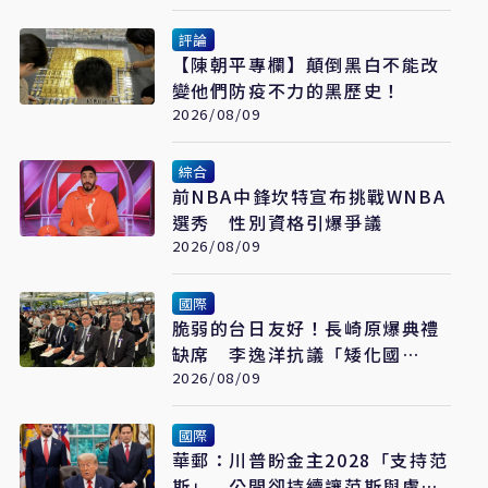
評論
【陳朝平專欄】顛倒黑白不能改
變他們防疫不力的黑歷史！
2026/08/09
綜合
前NBA中鋒坎特宣布挑戰WNBA
選秀 性別資格引爆爭議
2026/08/09
國際
脆弱的台日友好！長崎原爆典禮
缺席 李逸洋抗議「矮化國
格」：日媒揭長崎特殊安排
2026/08/09
國際
華郵：川普盼金主2028「支持范
斯」 公開卻持續讓范斯與盧比