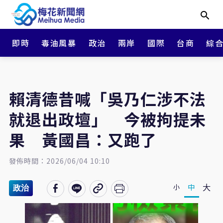
即時
毒油風暴
政治
兩岸
國際
台商
綜
賴清德昔喊「吳乃仁涉不法
就退出政壇」 今被拘提未
果 黃國昌：又跑了
發佈時間：2026/06/04 10:10
大
中
小
政治