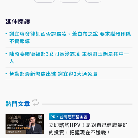
延伸閱讀
謝宜容發律師函否認霸凌、蓋白布之說 要求媒體刪除
不實報導
陳昭姿曝衛福部3女司長涉霸凌 主秘劉玉娟是其中一
人
勞動部最新懲處出爐 謝宜容2大過免職
熱門文章
PR・台灣癌症基金會
立即諮詢HPV！是對自己健康最好
的投資，把握現在不嫌晚！