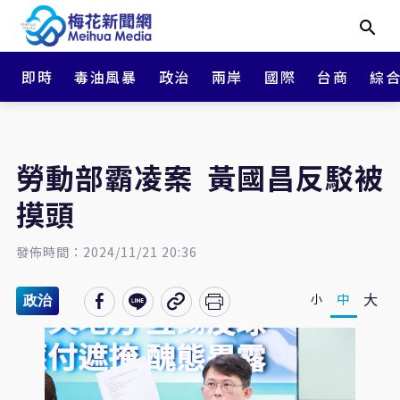
即時
毒油風暴
政治
兩岸
國際
台商
綜
勞動部霸凌案 黃國昌反駁被
摸頭
發佈時間：2024/11/21 20:36
大
中
小
政治