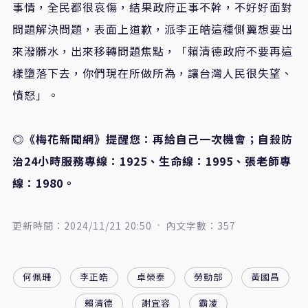
事情，全民都很哀傷，結果政府正事不幹，不好好面對
問題解決問題，表面上道歉，派李正皓這種側翼想要出
來潑髒水，出來移轉問題焦點，「賴清德政府不要再這
樣墮落下去，你們現在所做所為，讓台灣人民很失望、
憤怒」。
◎《梅花新聞網》提醒您：再給自己一次機會；自殺防
治24小時服務專線：1925、生命線：1995、張老師專
線：1980。
更新時間：2024/11/21 20:50
內文字數：357
何佩珊
李正皓
卓榮泰
勞動部
黃國昌
賴清德
謝宜容
霸凌