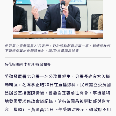
民眾黨立委黃國昌21日表示，對於勞動部霸凌案一事，賴清德政府
不要派側翼出來轉移焦點。圖/取自黃國昌臉書
梅花新聞網 李有具/綜合報導
勞動發展署北分署一名公務員輕生，分署長謝宜容涉職
場霸凌，名嘴李正皓20日在直播爆料，民眾黨立委黃國
昌辦公室接獲陳情後，曾要謝宜容前往開會，事後還特
地發函要求修改會議記錄。暗指黃國昌被勞動部與謝宜
容「摸頭」。黃國昌21日下午受訪時表示，賴政府不用