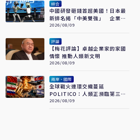
綜合
中國研發砸錢首超美國！日本最
新排名揭「中美雙強」 企業投
入成最大推力
2026/08/09
評論
【梅花評論】卓越企業家的家國
情懷 推動人類新文明
2026/08/09
兩岸、國際
全球戰火連環交織蔓延
POLITICO：人類正瀕臨第三次
世界大戰
2026/08/09