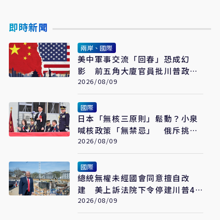
即時新聞
兩岸、國際
美中軍事交流「回春」恐成幻
影 前五角大廈官員批川普政府
宣傳大於實質
2026/08/09
國際
日本「無核三原則」鬆動？小泉
喊核政策「無禁忌」 俄斥挑
釁、北京早警戒
2026/08/09
國際
總統無權未經國會同意擅自改
建 美上訴法院下令停建川普4
億美元白宮宴會廳
2026/08/09