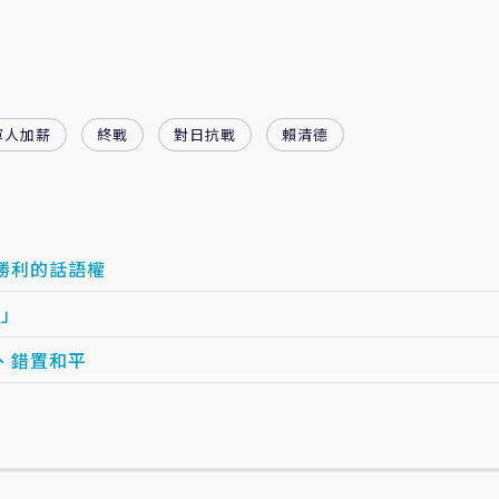
軍人加薪
終戰
對日抗戰
賴清德
勝利的話語權
年」
、錯置和平