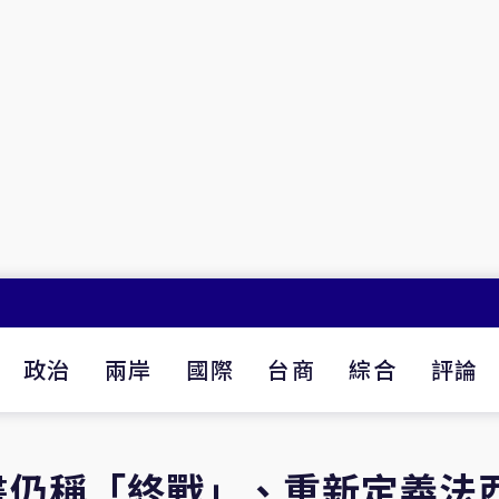
政治
兩岸
國際
台商
綜合
評論
書仍稱「終戰」、重新定義法