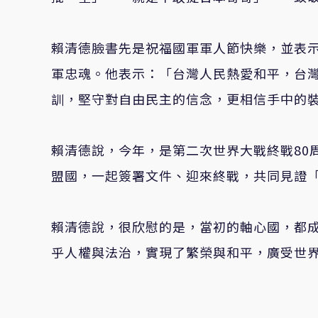
賴清德臉書先是祝福國軍軍人節快樂
，並表
軍忠魂。他表示
：「
台灣人民熱愛和平，台
訓，堅守對自由民主的信念，更相信手中的
賴清德說
，
今年，是第二次世界大戰終戰
80
盟國，一起簽署文件、迎來終戰，共同見證
賴清德說
，
很欣慰的是，當初的軸心國，都
乎人權與法治，實現了繁榮與和平，廣受世