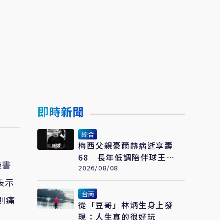
即時新聞
綜合
梅西父親豪爾赫病逝享壽
68 長年低調陪伴球王走
臉書
過職業生涯
2026/08/08
表示
台商
則痛
從「豆哥」林炳生身上發
現：人生真的很好玩