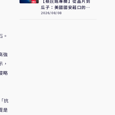
【蔡鎤銘專欄】從晶片到
瓜子：美國國安藉口的荒
誕鬧劇
2026/08/08
石。
高強
示
，
侵略
「抗
提是