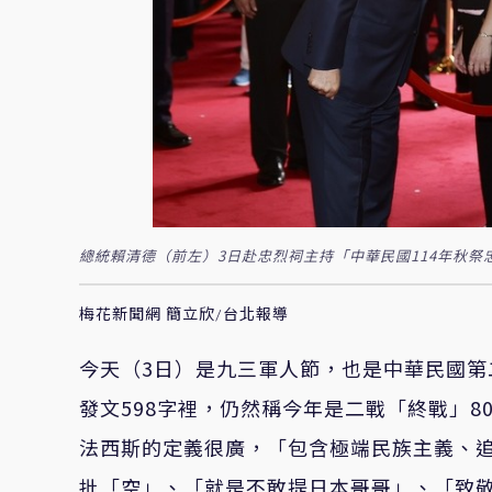
總統賴清德（前左）3日赴忠烈祠主持「中華民國114年秋
梅花新聞網 簡立欣/台北報導
今天（3日）是九三軍人節，也是中華民國
第
發文
598
字裡，仍然稱
今年是二戰「終戰」8
法西斯的定義
很廣，
「
包含極端民族主義、
批「空」、「就是不敢提日本哥哥」、「致