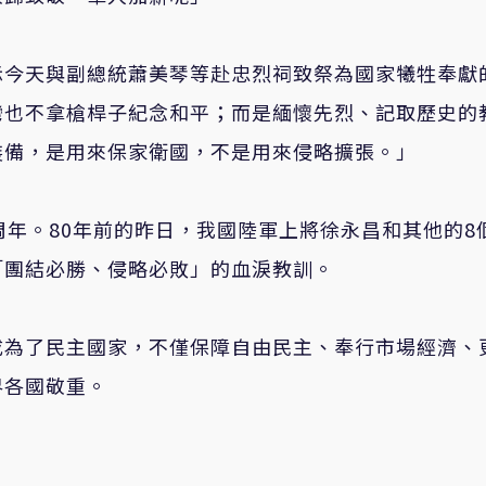
示
今天與副總統蕭美琴等赴忠烈祠致祭為國家犧牲奉獻
灣也不拿槍桿子紀念和平；而是緬懷先烈、記取歷史的
裝備，是用來保家衛國，不是用來侵略擴張。
」
周年。
80
年前的昨日，我國陸軍上將徐永昌和其他的
8
「團結必勝、侵略必敗」的血淚教訓。
成為了民主國家，不僅保障自由民主、奉行市場經濟、
界各國敬重。