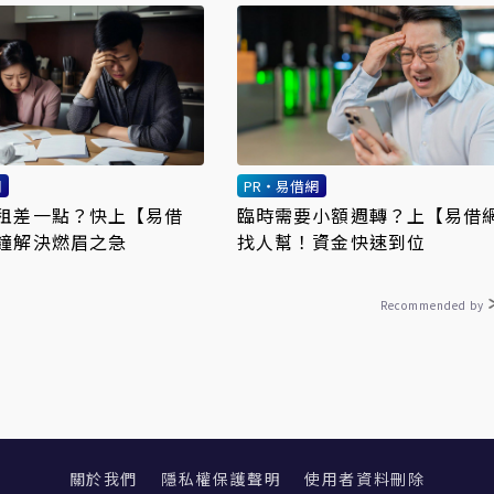
網
PR・易借網
租差一點？快上【易借
臨時需要小額週轉？上【易借
鐘解決燃眉之急
找人幫！資金快速到位
Recommended by
關於我們
隱私權保護聲明
使用者資料刪除