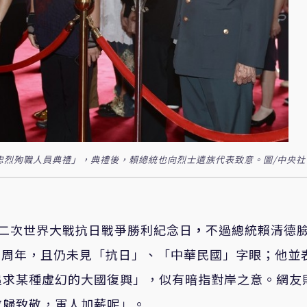
祭忠烈殉職人員典禮」，典禮後，賴總統也向烈士遺族代表致意。圖/中央社
二次世界大戰抗日戰爭勝利紀念日
，
不過總統賴清德
0周年，且仍未見「抗日」、「中華民國」字眼；他並
追求某種虛幻的大國復興
」，似有暗指對岸之意
。網友
敬歸致敬，軍人加薪呢」。