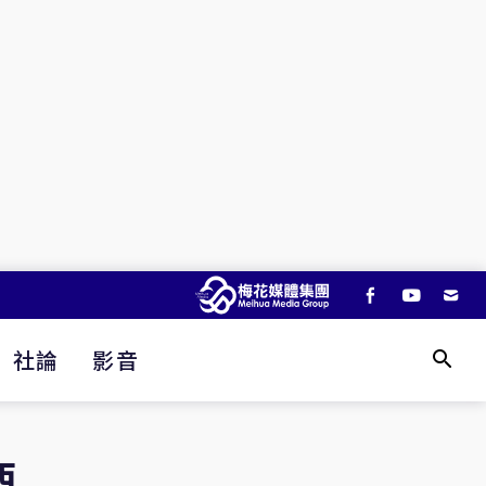
社論
影音
西