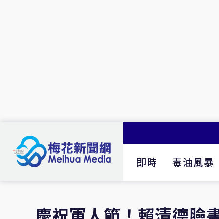
即時
毒油風暴
慶祝軍人節！賴清德臉