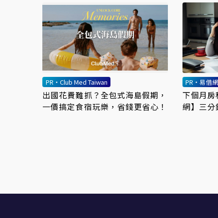
PR・Club Med Taiwan
PR・易借
出國花費難抓？全包式海島假期，
下個月房
一價搞定食宿玩樂，省錢更省心！
網】三分