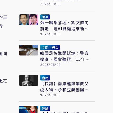
2026/08/08
的三
兩岸
張一鳴想落地、梁文鋒向
教
前走 陸AI雙雄迎來新一
輪選擇
2026/08/08
國際、綜合
個同
韓國足協醜聞延燒：警方
搜查、國會聽證 15年前
「不當招待」疑雲重見天
2026/08/08
日
台商
更在
【快訊】兩岸連鎖業教父
级人物、永和豆漿創辦人
林炳生食道癌病逝 享年
2026/08/08
70歲
評論