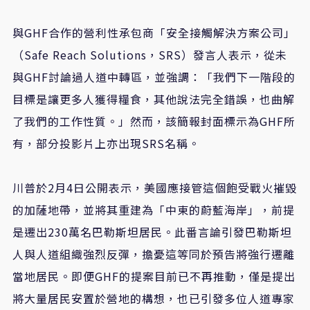
與
GHF
合作的營利性承包商「安全接觸解決方案公司」
（
Safe Reach Solutions
，
SRS
）發言人表示，從未
與
GHF
討論過人道中轉區，並強調：「我們下一階段的
目標是讓更多人獲得糧食，其他說法完全錯誤，也曲解
了我們的工作性質。」然而，該簡報封面標示為
GHF
所
有，部分投影片上亦出現
SRS
名稱。
川普於
2
月
4
日公開表示，美國應接管這個飽受戰火摧毀
的加薩地帶，並將其重建為「中東的蔚藍海岸」，前提
是遷出
230
萬名巴勒斯坦居民。此番言論引發巴勒斯坦
人與人道組織強烈反彈，擔憂這等同於預告將強行遷離
當地居民。即便
GHF
的提案目前已不再推動，僅是提出
將大量居民安置於營地的構想，也已引發多位人道專家