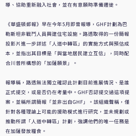
導、協助重新融入社會，並在有意願時準備遷徙。
《華盛頓郵報》早在今年
5
月即曾報導，
GHF
計劃為巴
勒斯坦非戰鬥人員興建住宅設施。路透取得的一份簡報
投影片進一步詳述「人道中轉區」的實施方式與預估成
本，並指出其目標是「與當地居民建立互信」，同時配
合川普所構想的「加薩願景」。
報導稱，路透無法獨立確認此計劃目前進展情況、是誰
正式提交，或是否仍在考量中。
GHF
否認提交過這項提
案，並稱所謂簡報「並非出自
GHF
」。該組織聲稱，僅
針對各種理論上可能的援助模式進行研究，並未規劃或
推動所謂「人道中轉區」計劃，強調他們的唯一任務是
在加薩發放糧食。