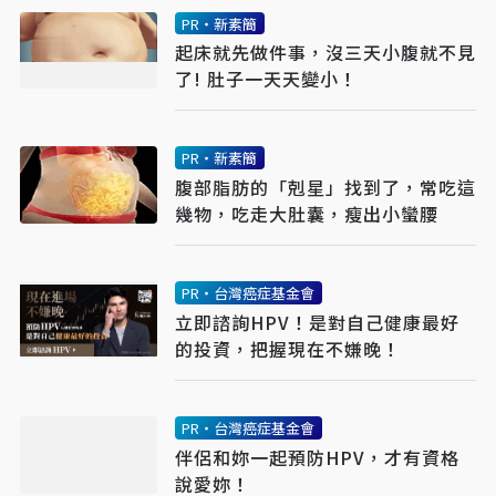
PR・新素簡
起床就先做件事，沒三天小腹就不見
了! 肚子一天天變小！
PR・新素簡
腹部脂肪的「剋星」找到了，常吃這
幾物，吃走大肚囊，瘦出小蠻腰
PR・台灣癌症基金會
立即諮詢HPV！是對自己健康最好
的投資，把握現在不嫌晚！
PR・台灣癌症基金會
伴侶和妳一起預防HPV，才有資格
說愛妳！