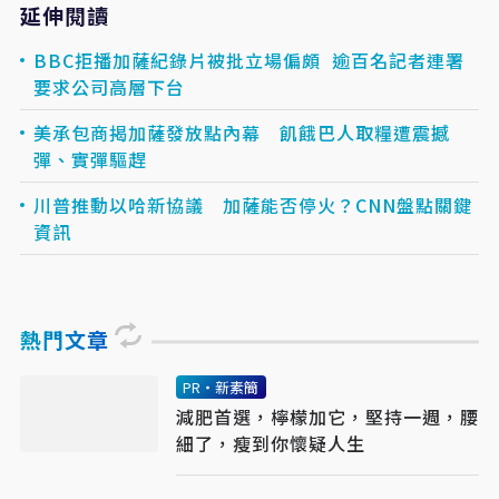
延伸閱讀
BBC拒播加薩紀錄片被批立場偏頗 逾百名記者連署
要求公司高層下台
美承包商揭加薩發放點內幕 飢餓巴人取糧遭震撼
彈、實彈驅趕
川普推動以哈新協議 加薩能否停火？CNN盤點關鍵
資訊
熱門文章
PR・新素簡
減肥首選，檸檬加它，堅持一週，腰
細了，瘦到你懷疑人生