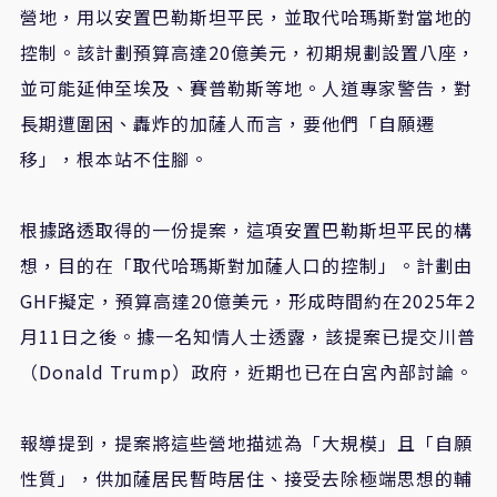
營地，用以安置巴勒斯坦平民，並取代哈瑪斯對當地的
控制。該計劃預算高達
20
億美元，初期規劃設置八座，
並可能延伸至埃及、賽普勒斯等地。人道專家警告，對
長期遭圍困、轟炸的加薩人而言，要他們「自願遷
移」，根本站不住腳。
根據路透取得的一份提案，這項安置巴勒斯坦平民的構
想，目的在「取代哈瑪斯對加薩人口的控制」。計劃由
GHF
擬定，預算高達
20
億美元，形成時間約在
2025
年
2
月
11
日之後。據一名知情人士透露，該提案已提交川普
（
Donald Trump
）政府，近期也已在白宮內部討論。
報導提到，提案將這些營地描述為「大規模」且「自願
性質」，供加薩居民暫時居住、接受去除極端思想的輔