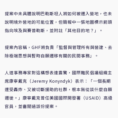
提案中未具體說明巴勒斯坦人將如何被遷入營地，也未
說明境外營地的可能位置，但簡報中一張地圖標示箭頭
指向埃及與賽普勒斯，並附註「其他目的地？」。
提案內容稱，
GHF
將負責「監督與管理所有與營建、去
除極端思想與暫時自願遷移有關的民間事務」。
人道事務專家對這構想表達震驚，國際難民倡議組織主
席康寧戴克（
Jeremy Konyndyk
）表示：「一個長期
遭受轟炸、又被切斷援助的社群，根本無從談什麼自願
遷徙。」康寧戴克曾任美國國際開發署（
USAID
）高級
官員，並審閱過該份提案。