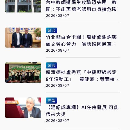
台中教師遭學生攻擊恐失明 教
團：不能再讓老師用肉身擋危險
2026/08/07
政治
竹北藍白合卡關！周榆修謝謝鄭
麗文勞心勞力 喊話盼國民黨說
到做到
2026/08/07
政治
賴清德批盧秀燕「中捷藍線核定
8年沒動工」 黃健豪：萊爾校
長開口就說謊
2026/08/07
評論
【湯紹成專欄】AI任由發展 可能
帶來大災
2026/08/07