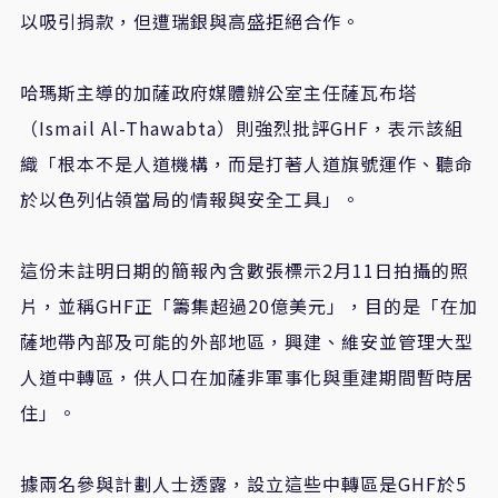
以吸引捐款，但遭瑞銀與高盛拒絕合作。
哈瑪斯主導的加薩政府媒體辦公室主任薩瓦布塔
（
Ismail Al-Thawabta
）則強烈批評
GHF
，表示該組
織「根本不是人道機構，而是打著人道旗號運作、聽命
於以色列佔領當局的情報與安全工具」。
這份未註明日期的簡報內含數張標示
2
月
11
日拍攝的照
片，並稱
GHF
正「籌集超過
20
億美元」，目的是「在加
薩地帶內部及可能的外部地區，興建、維安並管理大型
人道中轉區，供人口在加薩非軍事化與重建期間暫時居
住」。
據兩名參與計劃人士透露，設立這些中轉區是
GHF
於
5