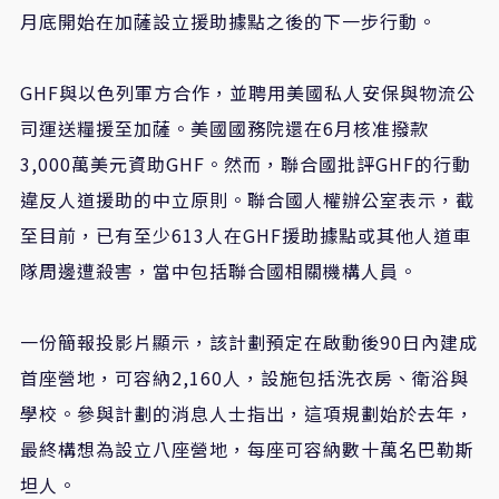
月底開始在加薩設立援助據點之後的下一步行動。
GHF
與以色列軍方合作，並聘用美國私人安保與物流公
司運送糧援至加薩。美國國務院還在
6
月核准撥款
3,000
萬美元資助
GHF
。然而，聯合國批評
GHF
的行動
違反人道援助的中立原則。聯合國人權辦公室表示，截
至目前，已有至少
613
人在
GHF
援助據點或其他人道車
隊周邊遭殺害，當中包括聯合國相關機構人員。
一份簡報投影片顯示，該計劃預定在啟動後
90
日內建成
首座營地，可容納
2,160
人，設施包括洗衣房、衛浴與
學校。參與計劃的消息人士指出，這項規劃始於去年，
最終構想為設立八座營地，每座可容納數十萬名巴勒斯
坦人。